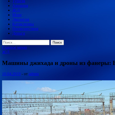
Туризм
Авиация
Ж\Д
Море
Экология
Катаклизмы
Происшествия
Деньги
Найти:
Главное меню
Ж\Д
Машины джихада и дроны из фанеры: Е
10.04.2019
-
от
admin