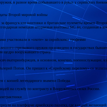
ружия, в разное время побывавшего в руках у сирийских боевик
олдаты Второй мировой войны
 за французские винтовки и британские пулеметы времен Втор
гендарная немецкая штурмовая винтовка StG 44, созданная в к
ами участвовали в «охоте» за сирийскими трофеями
енного стрелкового оружия произведено в государствах бывшег
емя щедро вооружавшего страну.
яч екатеринбуржцев, в основном, конечно, военнослужащие, ку
Валерий Попов. Он пришел к «Сирийскому перелому» со знамен
еи с копией легендарного знамени Победы
юдей на службу по контракту в Вооруженных силах России.
контрактники
звернули на платформе армейскую палатку, где каждый желающий