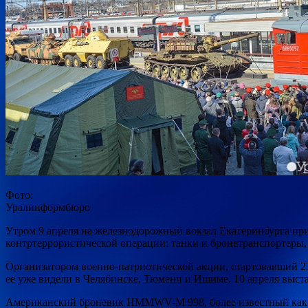
Фото:
Уралинформбюро
Утром 9 апреля на железнодорожный вокзал Екатеринбурга при
контртеррористической операции: танки и бронетранспортеры
Организатором военно-патриотической акции, стартовавший 23
ее уже видели в Челябинске, Тюмени и Ишиме. 10 апреля выста
Американский броневик HMMWV-M 998, более известный как 