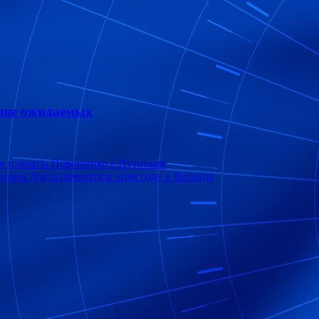
ыше ожидаемых
ые плакаты Порошенко с Путиным
анции Лоста начнется в этом году в Вологде