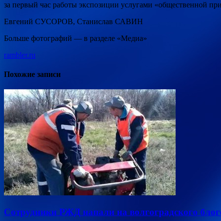
за первый час работы экспозиции услугами «общественной п
Евгений СУСОРОВ, Станислав САВИН
Больше фотографий — в разделе «Медиа»
rambler.ru
Похожие записи
Сотрудники РЖД напали на волгоградского блогер