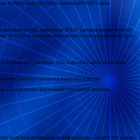
ов. Разброс моделей, стран-производителей и даже
ой мировой войны, хорватские РГБ-6, напоминающие пулемет
онце 40-х годов прошлого века знаменитым оружейником Хуго
о Варшавского договора. Оно попало в Сирию либо через
рсанты училищ и учащиеся кадетских классов.
ем 150-й Идрицко-Берлинской стрелковой дивизии,
 мог получить необходимую информацию. Говорят, что только