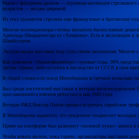
Рядом с фанерным дроном — огромная коллекция стрелкового о
возрастов — весьма широкий.
Из этих пулеметов стреляли еще французские и британские с
Многие коллекционеры готовы заплатить баснословные деньги
Арнольда Шварценегера из «Хищника». Есть в экспозиции и ле
Шмайссером.
Экскурсоводы выставки под стать своим экспонатам. Многие с
Как пояснили «Уралинформбюро» суровые гиды, 90% представл
третьи страны, либо осталось в наследство от СССР, в свое вр
В общей сложности поезд Минобороны встречали несколько тыс
Был среди посетителей выставки и ветеран-железнодорожник 
прославившейся взятием рейхстага в мае 1945 года.
Ветеран РЖД Виктор Попов пришел встречать сирийские троф
В Минобороны надеются, что увиденное сподвигнет молодых л
Прямо на платформе был развернут «полевой пункт» записи в 
Чтобы ковать железо, пока горячо, организаторы выставки ра