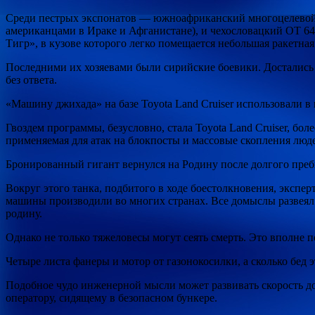
Среди пестрых экспонатов — южноафриканский многоцелевой
американцами в Ираке и Афганистане), и чехословацкий OT 64
Тигр», в кузове которого легко помещается небольшая ракетная
Последними их хозяевами были сирийские боевики. Достались
без ответа.
«Машину джихада» на базе Toyota Land Cruiser использовали в
Гвоздем программы, безусловно, стала Toyota Land Cruiser, б
применяемая для атак на блокпосты и массовые скопления люд
Бронированный гигант вернулся на Родину после долгого пре
Вокруг этого танка, подбитого в ходе боестолкновения, экспе
машины производили во многих странах. Все домыслы развеял 
родину.
Однако не только тяжеловесы могут сеять смерть. Это вполне 
Четыре листа фанеры и мотор от газонокосилки, а сколько бе
Подобное чудо инженерной мысли может развивать скорость до
оператору, сидящему в безопасном бункере.