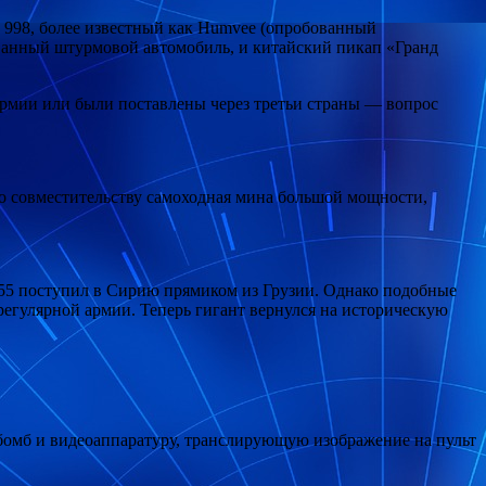
98, более известный как Humvee (опробованный
ованный штурмовой автомобиль, и китайский пикап «Гранд
армии или были поставлены через третьи страны — вопрос
 по совместительству самоходная мина большой мощности,
Т-55 поступил в Сирию прямиком из Грузии. Однако подобные
егулярной армии. Теперь гигант вернулся на историческую
 бомб и видеоаппаратуру, транслирующую изображение на пульт