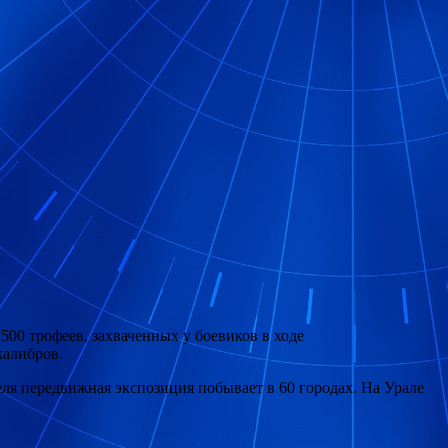
00 трофеев, захваченных у боевиков в ходе
калибров.
ля передвижная экспозиция побывает в 60 городах. На Урале