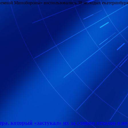
риемной Минобороны» воспользовались 38 молодых екатеринбур
а, который «застукал» их за сливом отходов в по