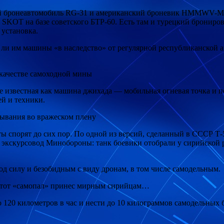
 бронеавтомобиль RG-31 и американский броневик HMMWV-M 9
 SKOT на базе советского БТР-60. Есть там и турецкий бронир
 установка.
 ли им машины «в наследство» от регулярной республиканской 
 качестве самоходной мины
олее известная как машина джихада — мобильная огневая точка и
ей и техники.
бывания во вражеском плену
рты спорят до сих пор. По одной из версий, сделанный в СССР 
экскурсовод Минобороны: танк боевики отобрали у сирийской р
под силу и безобидным с виду дронам, в том числе самодельным.
д этот «самопал» принес мирным сирийцам…
 120 километров в час и нести до 10 килограммов самодельных