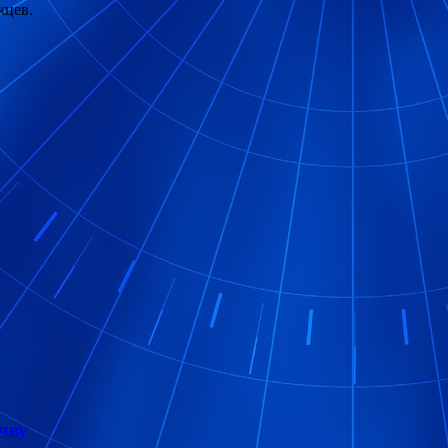
жцев.
чву