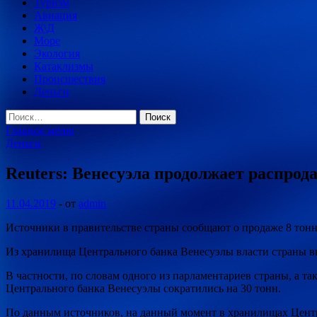
Туризм
Авиация
Ж\Д
Море
Экология
Катаклизмы
Происшествия
Деньги
Найти:
Главное меню
Деньги
Reuters: Венесуэла продолжает распрода
11.04.2019
-
от
admin
Источники в правительстве страны сообщают о продаже 8 тон
Из хранилища Центрального банка Венесуэлы власти страны выв
В частности, по словам одного из парламентариев страны, а та
Центрального банка Венесуэлы сократились на 30 тонн.
По данным источников, на данный момент в хранилищах Центроб