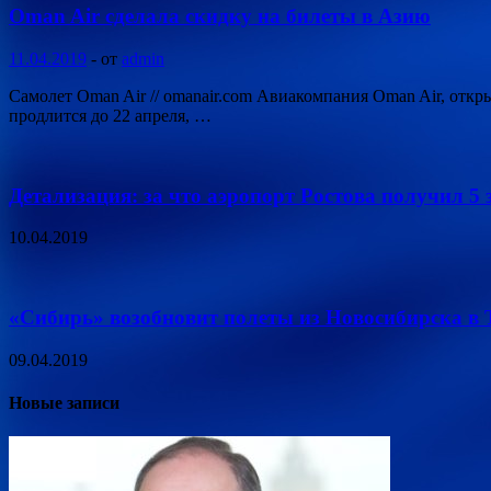
Oman Air сделала скидку на билеты в Азию
11.04.2019
-
от
admin
Самолет Oman Air // omanair.com Авиакомпания Oman Air, отк
продлится до 22 апреля, …
Детализация: за что аэропорт Ростова получил 5 
10.04.2019
«Сибирь» возобновит полеты из Новосибирска в Т
09.04.2019
Новые записи