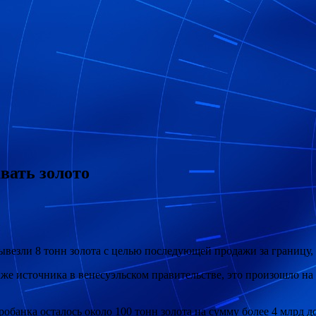
вать золото
н
езли 8 тонн золота с целью последующей продажи за границу, с
кже источника в венесуэльском правительстве, это произошло на
анка осталось около 100 тонн золота на сумму более 4 млрд до