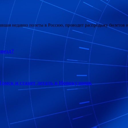
рывшая недавно полеты в Россию, проводит распродажу билетов и
звезд?
омск и станет летать в Новокузнецк