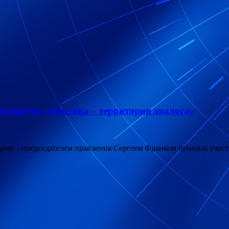
м форуме «Арктика – территория диалога»
ром – председателем правления Сергеем Франком приняла участ