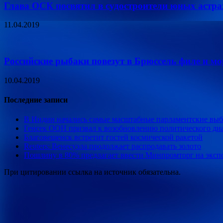
Глава ОСК посвятил в судостроители юных астра
11.04.2019
Российские рыбаки повезут в Брюссель филе и м
10.04.2019
Последние записи
В Индии начались самые масштабные парламентские вы
Генсек ООН призвал к возобновлению политического ди
Благовещенск встретит гостей космической ракетой
Reuters: Венесуэла продолжает распродавать золото
Пошлину в 80% предлагает ввести Минпромторг на эксп
При цитировании ссылка на источник обязательна.