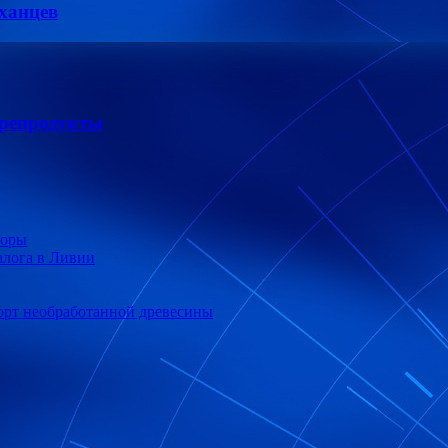
ханцев
орепродукты
боры
алога в Ливии
орт необработанной древесины