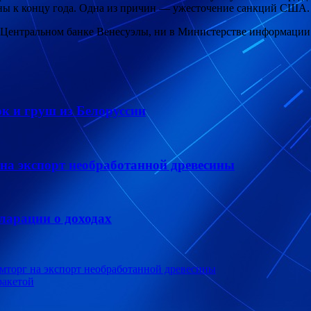
аны к концу года. Одна из причин — ужесточение санкций США.
 Центральном банке Венесуэлы, ни в Министерстве информации 
ок и груш из Белоруссии
на экспорт необработанной древесины
ларации о доходах
мторг на экспорт необработанной древесины
ракетой