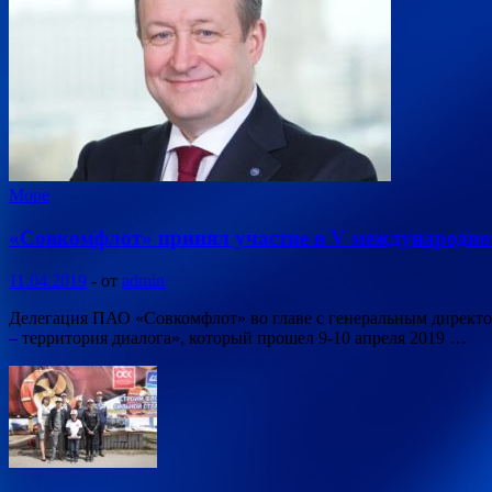
Море
«Совкомфлот» принял участие в V международно
11.04.2019
-
от
admin
Делегация ПАО «Совкомфлот» во главе с генеральным директо
– территория диалога», который прошел 9-10 апреля 2019 …