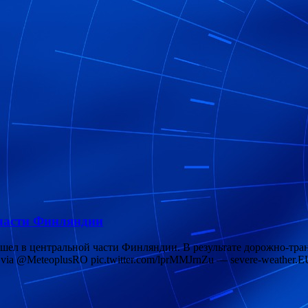
 части Финляндии
ел в центральной части Финляндии. В результате дорожно-тран
port via @MeteoplusRO pic.twitter.com/lprMMJrnZu — severe-weathe