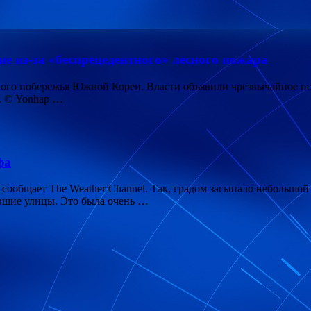
 из-за «беспрецедентного» лесного пожара
ного побережья Южной Кореи. Власти объявили чрезвычайное по
. © Yonhap …
фа
сообщает The Weather Channel. Так, градом засыпало небольшой
вшие улицы. Это была очень …