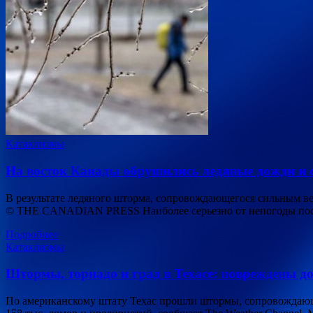
Катаклизмы
На восток Канады обрушились ледяные дожди и 
В результате ледяного шторма, сопровождающегося сильным ве
© THE CANADIAN PRESS Наиболее серьезно от непогоды пост
Подробнее
Катаклизмы
Штормы, торнадо и град в Техасе: повреждены д
По американскому штату Техас прошли штормы, сопровождающи