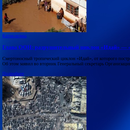
Катаклизмы
Глава ООН: разрушительный циклон «Идай» — «
Смертоносный тропический циклон «Идай», от которого постр
Об этом заявил во вторник Генеральный секретарь Организац
Подробнее