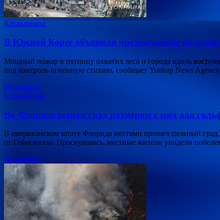
Катаклизмы
В Южной Корее объявили чрезвычайное положение
Мощный пожар в пятницу охватил леса и города вдоль восточ
под контроль огненную стихию, сообщает Yonhap News Agency
Подробнее
Катаклизмы
Во Флориде выпал град размером с мяч для голь
В американском штате Флорида местами прошел сильный град, 
от Гейнсвилла. Проснувшись, местные жители увидели побеле
Подробнее