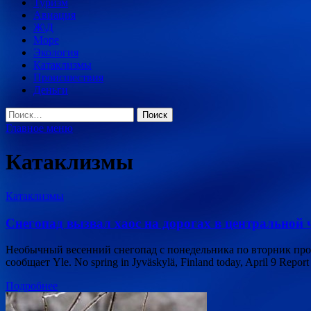
Туризм
Авиация
Ж\Д
Море
Экология
Катаклизмы
Происшествия
Деньги
Найти:
Главное меню
Катаклизмы
Катаклизмы
Снегопад вызвал хаос на дорогах в центральной
Необычный весенний снегопад с понедельника по вторник прош
сообщает Yle. No spring in Jyväskylä, Finland today, April 9 Re
Подробнее