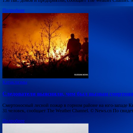
158 тыс. домов и предприятий, сообщает The Weather Channel. Mu
Подробнее
Катаклизмы
Следователи выяснили, чем был вызван смертоно
Смертоносный лесной пожар в горном районе на юго-западе Ки
31 человек, сообщает The Weather Channel. © News.cn По свид
Подробнее