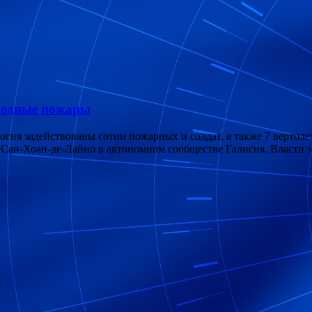
родные пожары
ня задействованы сотни пожарных и солдат, а также 7 вертолето
 Сан-Хоан-де-Лайно в автономном сообществе Галисия. Власти