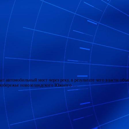
ыт автомобильный мост через реку, в результате чего власти о
побережье новозеландского Южного …