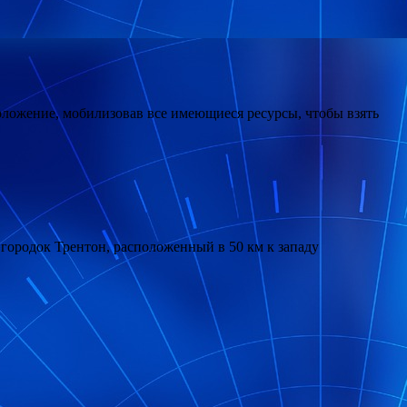
ложение, мобилизовав все имеющиеся ресурсы, чтобы взять
 городок Трентон, расположенный в 50 км к западу