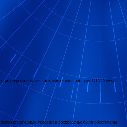
ектроэнергии 255 тыс. потребителей, сообщает CTV News.
 сложных погодных условий в воскресенье были обесточены