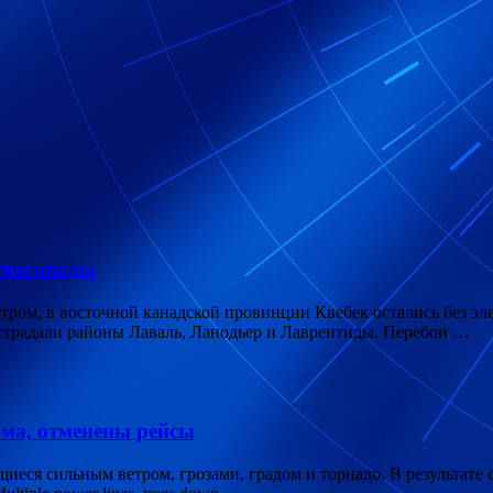
снегопады
тром, в восточной канадской провинции Квебек остались без эл
радали районы Лаваль, Ланодьер и Лаврентиды. Перебои …
ома, отменены рейсы
еся сильным ветром, грозами, градом и торнадо. В результате