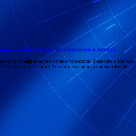
тревожный звонок» об изменении климата
адали южноафриканские страны Мозамбик, Зимбабве и Малави, с
ии Объединенных Наций Антониу Гутерриш, сообщает Reuters. 