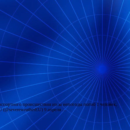
спортного происшествия из-за непогоды погиб 1 человек,
r.EU (@severeweatherEU) 9 апреля …