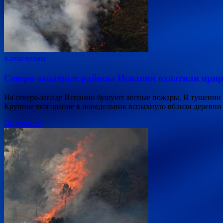
Катаклизмы
Северо-западные районы Испании охватили при
На северо-западе Испании бушуют лесные пожары. В тушении ог
Крупное возгорание в понедельник вспыхнуло вблизи деревни
Подробнее