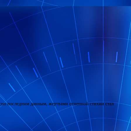
асно последним данным, жертвами огненной стихии стал