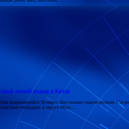
ltiple power lines, trees down …
сный лесной пожар в Китае
тая, разразившийся 30 марта, был вызван ударом молнии. Согл
етельствам очевидцев, в округе Мули …