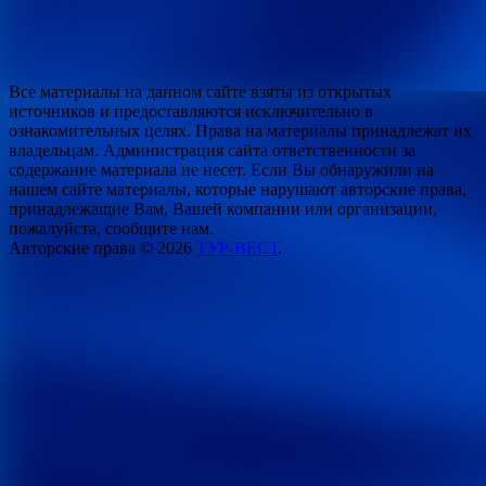
Все материалы на данном сайте взяты из открытых
источников и предоставляются исключительно в
ознакомительных целях. Права на материалы принадлежат их
владельцам. Администрация сайта ответственности за
содержание материала не несет. Если Вы обнаружили на
нашем сайте материалы, которые нарушают авторские права,
принадлежащие Вам, Вашей компании или организации,
пожалуйста, сообщите нам.
Авторские права © 2026
ТУР-ВЕСТ
.