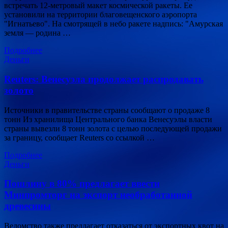
встречать 12-метровый макет космической ракеты. Ее
установили на территории благовещенского аэропорта
"Игнатьево". На смотрящей в небо ракете надпись: "Амурская
земля — родина …
Подробнее
Деньги
Reuters: Венесуэла продолжает распродавать
золото
Источники в правительстве страны сообщают о продаже 8
тонн Из хранилища Центрального банка Венесуэлы власти
страны вывезли 8 тонн золота с целью последующей продажи
за границу, сообщает Reuters со ссылкой …
Подробнее
Деньги
Пошлину в 80% предлагает ввести
Минпромторг на экспорт необработанной
древесины
Ведомство также предлагает отказаться от экспортных квот на