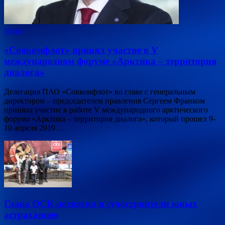
Море
«Совкомфлот» принял участие в V
международном форуме «Арктика – территория
диалога»
Делегация ПАО «Совкомфлот» во главе с генеральным
директором – председателем правления Сергеем Франком
приняла участие в работе V международного арктического
форума «Арктика – территория диалога», который прошел 9-
10 апреля 2019 …
Глава ОСК посвятил в судостроители юных
астраханцев