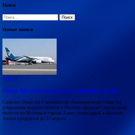
Поиск
Найти:
Новые записи
Туризм
Oman Air сделала скидку на билеты в Азию
Самолет Oman Air // omanair.com Авиакомпания Oman Air,
открывшая недавно полеты в Россию, проводит распродажу
билетов из Москвы в города Азии с пересадкой в Маскате.
Акция продлится до 22 апреля, …