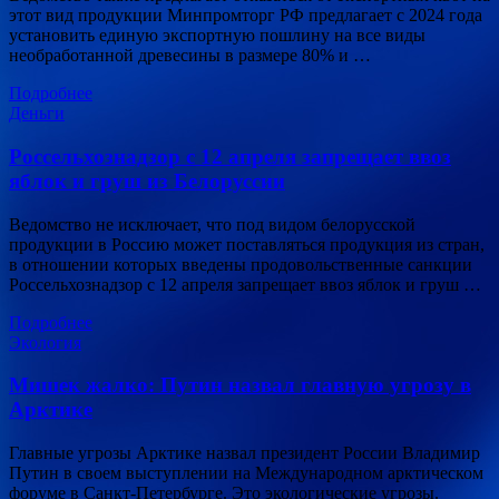
этот вид продукции Минпромторг РФ предлагает с 2024 года
установить единую экспортную пошлину на все виды
необработанной древесины в размере 80% и …
Подробнее
Деньги
Россельхознадзор с 12 апреля запрещает ввоз
яблок и груш из Белоруссии
Ведомство не исключает, что под видом белорусской
продукции в Россию может поставляться продукция из стран,
в отношении которых введены продовольственные санкции
Россельхознадзор с 12 апреля запрещает ввоз яблок и груш …
Подробнее
Экология
Мишек жалко: Путин назвал главную угрозу в
Арктике
Главные угрозы Арктике назвал президент России Владимир
Путин в своем выступлении на Международном арктическом
форуме в Санкт-Петербурге. Это экологические угрозы.