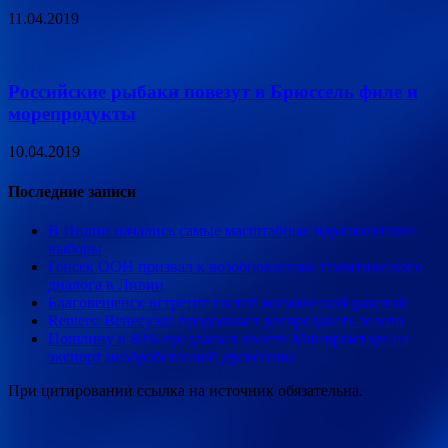
11.04.2019
Российские рыбаки повезут в Брюссель филе и
морепродукты
10.04.2019
Последние записи
В Индии начались самые масштабные парламентские
выборы
Генсек ООН призвал к возобновлению политического
диалога в Ливии
Благовещенск встретит гостей космической ракетой
Reuters: Венесуэла продолжает распродавать золото
Пошлину в 80% предлагает ввести Минпромторг на
экспорт необработанной древесины
При цитировании ссылка на источник обязательна.