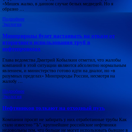
«Мишек жалко, в данном случае белых медведей. Но я
образно …
Подробнее
Экология
Минприроды будет настаивать на отказе от
вторичного использования труб в
нефтепроводах
Глава ведомства Дмитрий Кобылкин отметил, что жалобы
компаний в этой ситуации являются абсолютно нормальным
явлением, и министерство готово идти на диалог, но «в
разумных пределах» Минприроды России, несмотря на
жалобу …
Подробнее
Экология
Нефтяников толкают на отходный путь
Компании просят не забирать у них отработанные трубы Как
стало известно “Ъ”, крупнейшие российские нефтяники
недовольны тем, что больше не могут использовать бывшие в