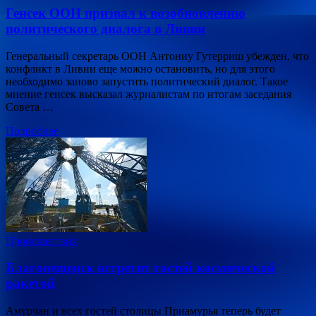
Генсек ООН призвал к возобновлению
политического диалога в Ливии
Генеральный секретарь ООН Антониу Гутерриш убежден, что
конфликт в Ливии еще можно остановить, но для этого
необходимо заново запустить политический диалог. Такое
мнение генсек высказал журналистам по итогам заседания
Совета …
Подробнее
Происшествия
Благовещенск встретит гостей космической
ракетой
Амурчан и всех гостей столицы Приамурья теперь будет