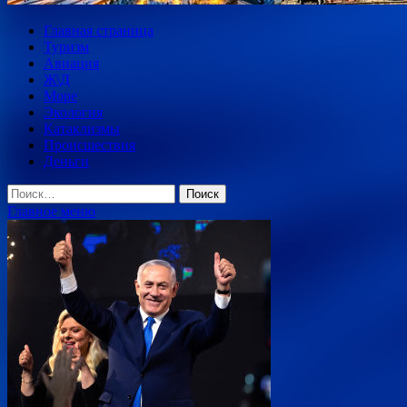
Главная страница
Туризм
Авиация
Ж\Д
Море
Экология
Катаклизмы
Происшествия
Деньги
Найти:
Главное меню