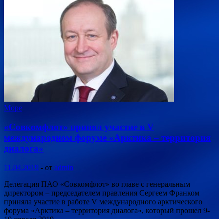
Море
«Совкомфлот» принял участие в V
международном форуме «Арктика – территория
диалога»
11.04.2019
-
от
admin
Делегация ПАО «Совкомфлот» во главе с генеральным
директором – председателем правления Сергеем Франком
приняла участие в работе V международного арктического
форума «Арктика – территория диалога», который прошел 9-