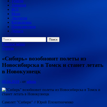
Туризм
Авиация
Ж\Д
Море
Экология
Катаклизмы
Происшествия
Деньги
Найти:
Главное меню
Туризм
«Сибирь» возобновит полеты из
Новосибирска в Томск и станет летать
в Новокузнецк
09.04.2019
-
от
admin
Самолет "Сибири" // Юрий Плохотниченко