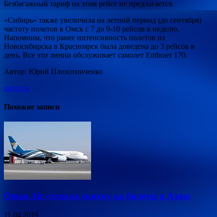
Безбагажный тариф на этом рейсе не предлагается.
«Сибирь» также увеличила на летний период (до сентября)
частоту полетов в Омск с 7 до 9-10 рейсов в неделю.
Напомним, что ранее интенсивность полетов из
Новосибирска в Красноярск была доведена до 3 рейсов в
день. Все эти линии обслуживает самолет Embraer 170.
Автор: Юрий Плохотниченко
travel.ru
Похожие записи
Oman Air сделала скидку на билеты в Азию
11.04.2019