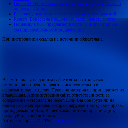
Генсек ООН призвал к возобновлению политического
диалога в Ливии
Благовещенск встретит гостей космической ракетой
Reuters: Венесуэла продолжает распродавать золото
Пошлину в 80% предлагает ввести Минпромторг на
экспорт необработанной древесины
При цитировании ссылка на источник обязательна.
Все материалы на данном сайте взяты из открытых
источников и предоставляются исключительно в
ознакомительных целях. Права на материалы принадлежат их
владельцам. Администрация сайта ответственности за
содержание материала не несет. Если Вы обнаружили на
нашем сайте материалы, которые нарушают авторские права,
принадлежащие Вам, Вашей компании или организации,
пожалуйста, сообщите нам.
Авторские права © 2026
ТУР-ВЕСТ
.