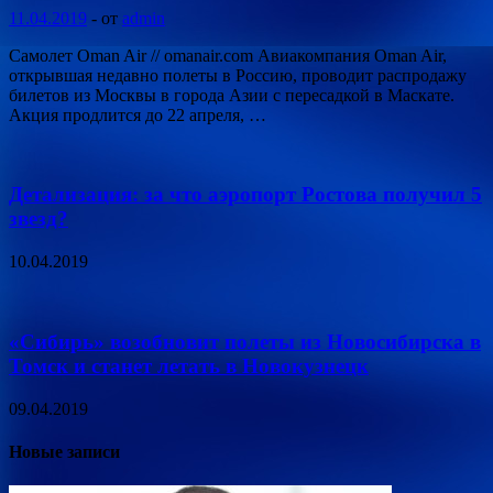
11.04.2019
-
от
admin
Самолет Oman Air // omanair.com Авиакомпания Oman Air,
открывшая недавно полеты в Россию, проводит распродажу
билетов из Москвы в города Азии с пересадкой в Маскате.
Акция продлится до 22 апреля, …
Детализация: за что аэропорт Ростова получил 5
звезд?
10.04.2019
«Сибирь» возобновит полеты из Новосибирска в
Томск и станет летать в Новокузнецк
09.04.2019
Новые записи