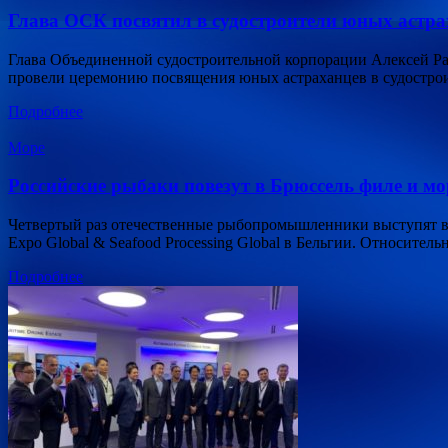
Глава ОСК посвятил в судостроители юных астра
Глава Объединенной судостроительной корпорации Алексей Рах
провели церемонию посвящения юных астраханцев в судостро
Подробнее
Море
Российские рыбаки повезут в Брюссель филе и м
Четвертый раз отечественные рыбопромышленники выступят в 
Expo Global & Seafood Processing Global в Бельгии. Относител
Подробнее