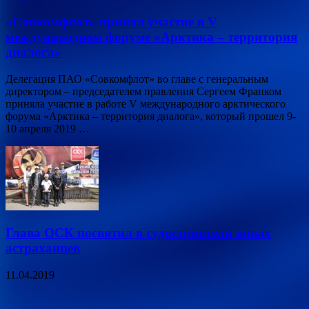
«Совкомфлот» принял участие в V
международном форуме «Арктика – территория
диалога»
Делегация ПАО «Совкомфлот» во главе с генеральным
директором – председателем правления Сергеем Франком
приняла участие в работе V международного арктического
форума «Арктика – территория диалога», который прошел 9-
10 апреля 2019 …
Глава ОСК посвятил в судостроители юных
астраханцев
11.04.2019