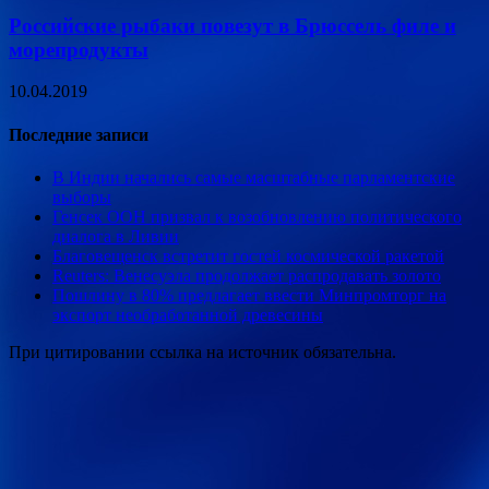
Российские рыбаки повезут в Брюссель филе и
морепродукты
10.04.2019
Последние записи
В Индии начались самые масштабные парламентские
выборы
Генсек ООН призвал к возобновлению политического
диалога в Ливии
Благовещенск встретит гостей космической ракетой
Reuters: Венесуэла продолжает распродавать золото
Пошлину в 80% предлагает ввести Минпромторг на
экспорт необработанной древесины
При цитировании ссылка на источник обязательна.