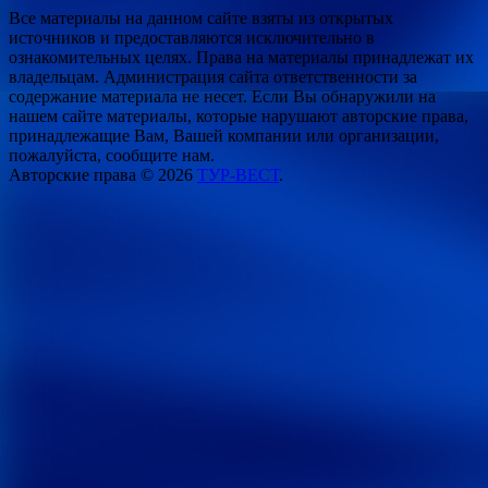
Все материалы на данном сайте взяты из открытых
источников и предоставляются исключительно в
ознакомительных целях. Права на материалы принадлежат их
владельцам. Администрация сайта ответственности за
содержание материала не несет. Если Вы обнаружили на
нашем сайте материалы, которые нарушают авторские права,
принадлежащие Вам, Вашей компании или организации,
пожалуйста, сообщите нам.
Авторские права © 2026
ТУР-ВЕСТ
.