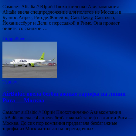
Самолет Alitalia // Юрий Плохотниченко Авиакомпания
Alitalia ввела спецпредложение для полетов из Москвы в
Буэнос-Айрес, Рио-де-Жанейро, Сан-Паулу, Сантьяго,
Йоханнесбург и Дели с пересадкой в Риме. Она продает
билеты со скидкой …
Подробнее
Туризм
AirBaltic ввела безбагажные тарифы на линии
Рига — Москва
Самолет airBaltic // Юрий Плохотниченко Авиакомпания
airBaltic ввела с 4 апреля безбагажный тариф на линии Рига —
Москва. До сих пор компания предлагала безбагажные
тарифы из Москвы только на пересадочных …