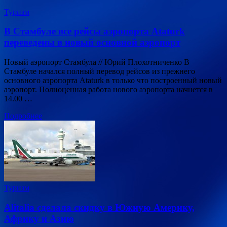
Туризм
В Стамбуле все рейсы аэропорта Ataturk
переведены в новый основной аэропорт
Новый аэропорт Стамбула // Юрий Плохотниченко В
Стамбуле начался полный перевод рейсов из прежнего
основного аэропорта Ataturk в только что построенный новый
аэропорт. Полноценная работа нового аэропорта начнется в
14.00 …
Подробнее
Туризм
Alitalia сделала скидку в Южную Америку,
Африку и Азию