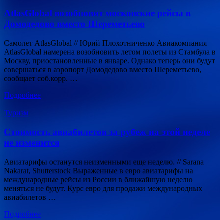
AtlasGlobal возобновит московские рейсы в
Домодедово вместо Шереметьево
Самолет AtlasGlobal // Юрий Плохотниченко Авиакомпания
AtlasGlobal намерена возобновить летом полеты из Стамбула в
Москву, приостановленные в январе. Однако теперь они будут
совершаться в аэропорт Домодедово вместо Шереметьево,
сообщает соб.корр. …
Подробнее
Туризм
Стоимость авиабилетов за рубеж на этой неделе
не изменится
Авиатарифы останутся неизменными еще неделю. // Sarana
Nakarat, Shutterstock Выраженные в евро авиатарифы на
международные рейсы из России в ближайшую неделю
меняться не будут. Курс евро для продажи международных
авиабилетов …
Подробнее