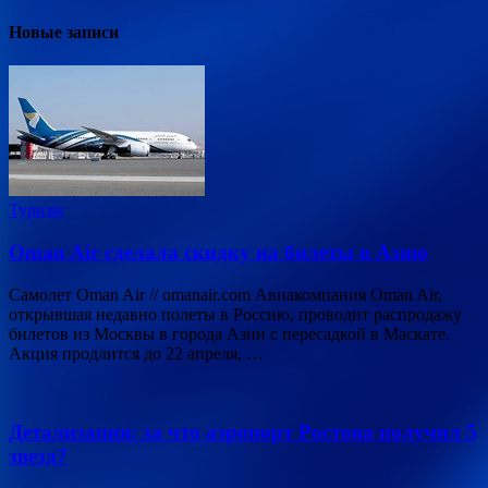
Новые записи
Туризм
Oman Air сделала скидку на билеты в Азию
Самолет Oman Air // omanair.com Авиакомпания Oman Air,
открывшая недавно полеты в Россию, проводит распродажу
билетов из Москвы в города Азии с пересадкой в Маскате.
Акция продлится до 22 апреля, …
Детализация: за что аэропорт Ростова получил 5
звезд?