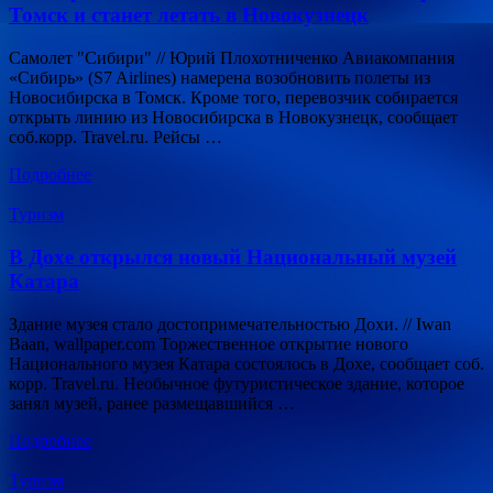
Томск и станет летать в Новокузнецк
Самолет "Сибири" // Юрий Плохотниченко Авиакомпания
«Сибирь» (S7 Airlines) намерена возобновить полеты из
Новосибирска в Томск. Кроме того, перевозчик собирается
открыть линию из Новосибирска в Новокузнецк, сообщает
соб.корр. Travel.ru. Рейсы …
Подробнее
Туризм
В Дохе открылся новый Национальный музей
Катара
Здание музея стало достопримечательностью Дохи. // Iwan
Baan, wallpaper.com Торжественное открытие нового
Национального музея Катара состоялось в Дохе, сообщает соб.
корр. Travel.ru. Необычное футуристическое здание, которое
занял музей, ранее размещавшийся …
Подробнее
Туризм