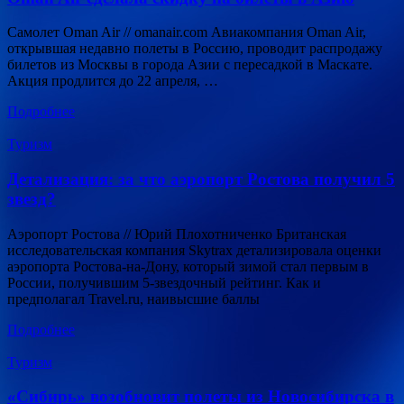
Самолет Oman Air // omanair.com Авиакомпания Oman Air,
открывшая недавно полеты в Россию, проводит распродажу
билетов из Москвы в города Азии с пересадкой в Маскате.
Акция продлится до 22 апреля, …
Подробнее
Туризм
Детализация: за что аэропорт Ростова получил 5
звезд?
Аэропорт Ростова // Юрий Плохотниченко Британская
исследовательская компания Skytrax детализировала оценки
аэропорта Ростова-на-Дону, который зимой стал первым в
России, получившим 5-звездочный рейтинг. Как и
предполагал Travel.ru, наивысшие баллы
Подробнее
Туризм
«Сибирь» возобновит полеты из Новосибирска в