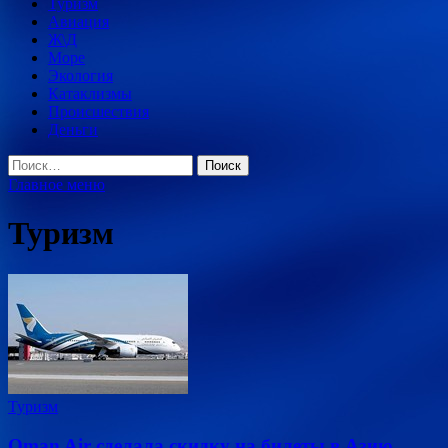
Туризм
Авиация
Ж\Д
Море
Экология
Катаклизмы
Происшествия
Деньги
Найти:
Главное меню
Туризм
Туризм
Oman Air сделала скидку на билеты в Азию