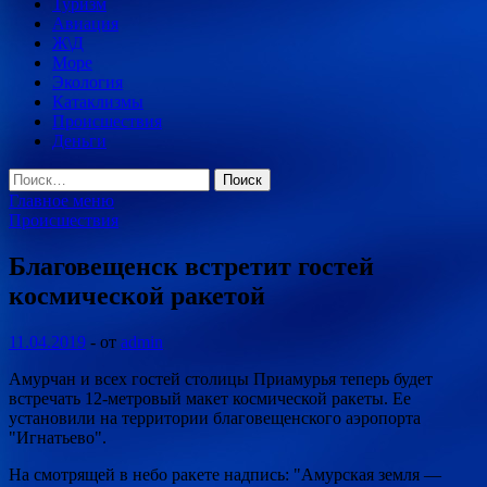
Туризм
Авиация
Ж\Д
Море
Экология
Катаклизмы
Происшествия
Деньги
Найти:
Главное меню
Происшествия
Благовещенск встретит гостей
космической ракетой
11.04.2019
-
от
admin
Амурчан и всех гостей столицы Приамурья теперь будет
встречать 12-метровый макет космической ракеты. Ее
установили на территории благовещенского аэропорта
"Игнатьево".
На смотрящей в небо ракете надпись: "Амурская земля —