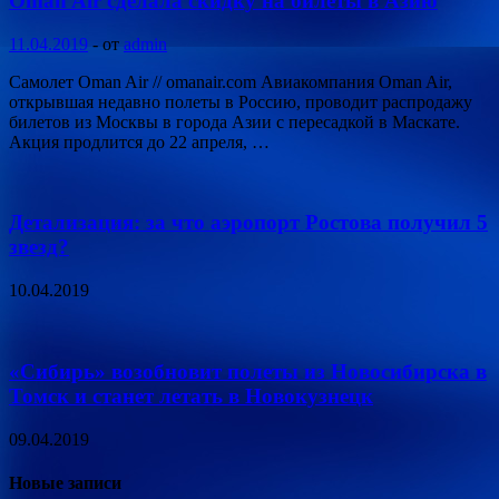
Oman Air сделала скидку на билеты в Азию
11.04.2019
-
от
admin
Самолет Oman Air // omanair.com Авиакомпания Oman Air,
открывшая недавно полеты в Россию, проводит распродажу
билетов из Москвы в города Азии с пересадкой в Маскате.
Акция продлится до 22 апреля, …
Детализация: за что аэропорт Ростова получил 5
звезд?
10.04.2019
«Сибирь» возобновит полеты из Новосибирска в
Томск и станет летать в Новокузнецк
09.04.2019
Новые записи