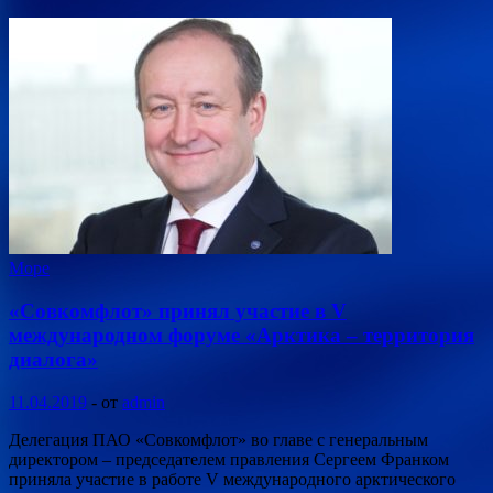
Море
«Совкомфлот» принял участие в V
международном форуме «Арктика – территория
диалога»
11.04.2019
-
от
admin
Делегация ПАО «Совкомфлот» во главе с генеральным
директором – председателем правления Сергеем Франком
приняла участие в работе V международного арктического