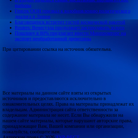
выборы
Генсек ООН призвал к возобновлению политического
диалога в Ливии
Благовещенск встретит гостей космической ракетой
Reuters: Венесуэла продолжает распродавать золото
Пошлину в 80% предлагает ввести Минпромторг на
экспорт необработанной древесины
При цитировании ссылка на источник обязательна.
Все материалы на данном сайте взяты из открытых
источников и предоставляются исключительно в
ознакомительных целях. Права на материалы принадлежат их
владельцам. Администрация сайта ответственности за
содержание материала не несет. Если Вы обнаружили на
нашем сайте материалы, которые нарушают авторские права,
принадлежащие Вам, Вашей компании или организации,
пожалуйста, сообщите нам.
Авторские права © 2026
ТУР-ВЕСТ
.