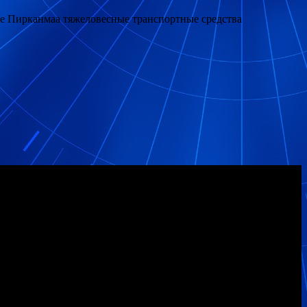
не Пирканмаа тяжеловесные транспортные средства