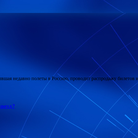
рывшая недавно полеты в Россию, проводит распродажу билетов и
звезд?