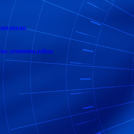
снегопады
ома, отменены рейсы