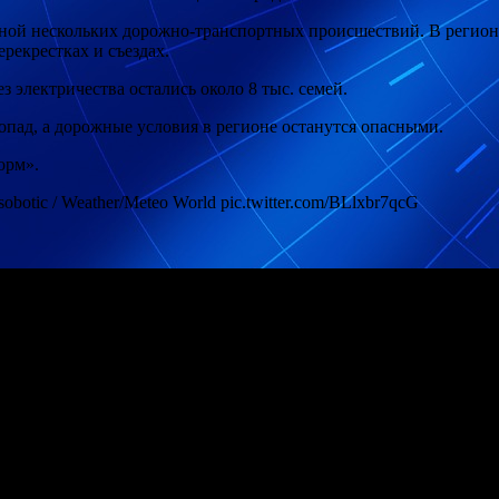
иной нескольких дорожно-транспортных происшествий. В регио
ерекрестках и съездах.
з электричества остались около 8 тыс. семей.
опад, а дорожные условия в регионе останутся опасными.
орм».
asobotic / Weather/Meteo World pic.twitter.com/BLlxbr7qcG