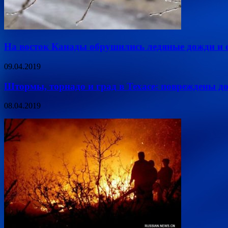
На восток Канады обрушились ледяные дожди и 
09.04.2019
Штормы, торнадо и град в Техасе: повреждены д
08.04.2019