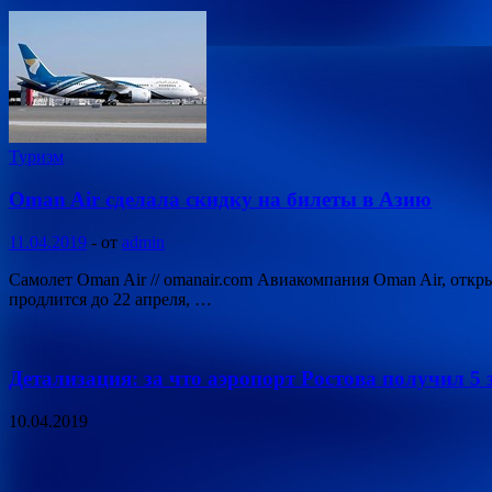
Туризм
Oman Air сделала скидку на билеты в Азию
11.04.2019
-
от
admin
Самолет Oman Air // omanair.com Авиакомпания Oman Air, отк
продлится до 22 апреля, …
Детализация: за что аэропорт Ростова получил 5 
10.04.2019