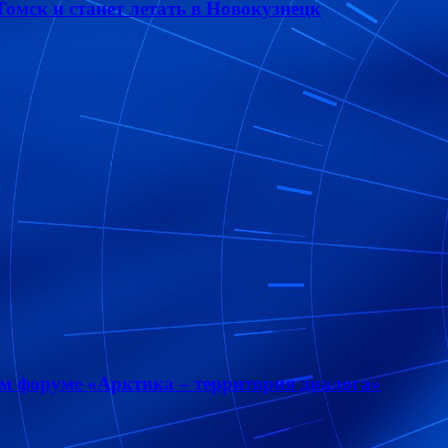
омск и станет летать в Новокузнецк
м форуме «Арктика – территория диалога»