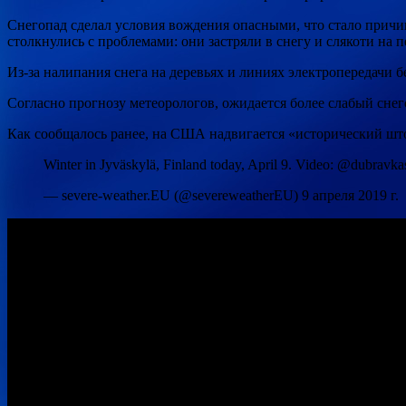
Снегопад сделал условия вождения опасными, что стало прич
столкнулись с проблемами: они застряли в снегу и слякоти на п
Из-за налипания снега на деревьях и линиях электропередачи бе
Согласно прогнозу метеорологов, ожидается более слабый снег
Как сообщалось ранее, на США надвигается «исторический шт
Winter in Jyväskylä, Finland today, April 9. Video: @dubravk
— severe-weather.EU (@severeweatherEU) 9 апреля 2019 г.