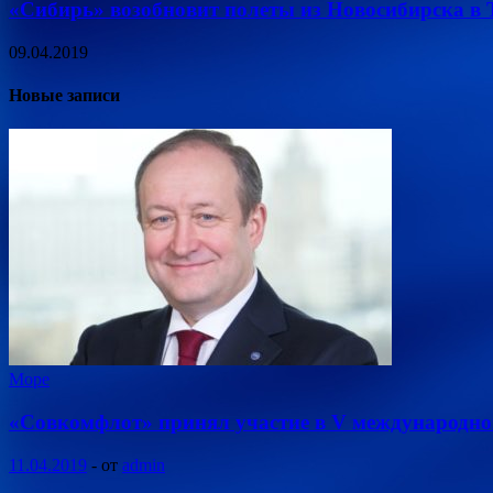
«Сибирь» возобновит полеты из Новосибирска в Т
09.04.2019
Новые записи
Море
«Совкомфлот» принял участие в V международно
11.04.2019
-
от
admin