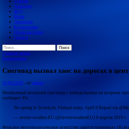
Туризм
Авиация
Ж\Д
Море
Экология
Катаклизмы
Происшествия
Деньги
Найти:
Главное меню
Катаклизмы
Снегопад вызвал хаос на дорогах в це
10.04.2019
-
от
admin
Необычный весенний снегопад с понедельника по вторник прош
сообщает
Yle.
No spring in Jyväskylä, Finland today, April 9 Report via @
— severe-weather.EU (@severeweatherEU) 9 апреля 2019 г.
Финское метеорологическое агентство зарегистрировало 18 см 