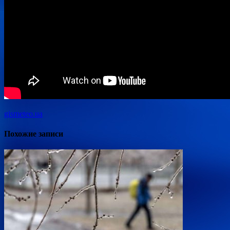
gismeteo.ua
Похожие записи