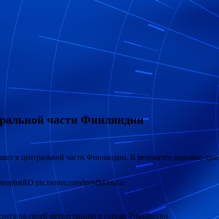
нтральной части Финляндии
ел в центральной части Финляндии. В результате дорожно-тран
MeteoplusRO pic.twitter.com/lprMMJrnZu
снега на своей метеостанции в городе Тиккакоски.