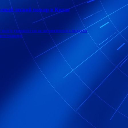
сный лесной пожар в Китае
е всего умирают из-за загрязненного воздуха
иностранцев