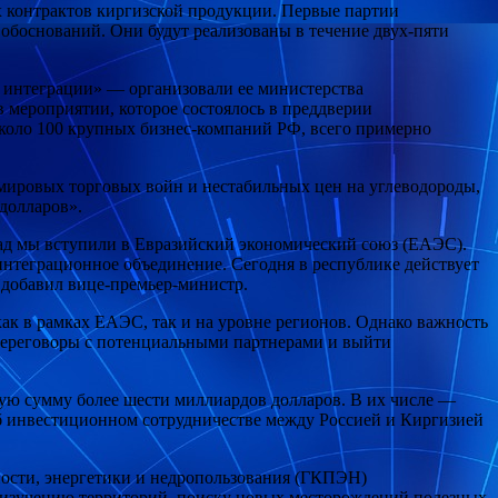
х контрактов киргизской продукции. Первые партии
обоснований. Они будут реализованы в течение двух-пяти
и интеграции» — организовали ее министерства
в мероприятии, которое состоялось в преддверии
около 100 крупных бизнес-компаний РФ, всего примерно
мировых торговых войн и нестабильных цен на углеводороды,
долларов».
зад мы вступили в Евразийский экономический союз (ЕАЭС).
нтеграционное объединение. Сегодня в республике действует
 добавил вице-премьер-министр.
ак в рамках ЕАЭС, так и на уровне регионов. Однако важность
переговоры с потенциальными партнерами и выйти
щую сумму более шести миллиардов долларов. В их числе —
б инвестиционном сотрудничестве между Россией и Киргизией
ости, энергетики и недропользования (ГКПЭН)
о изучению территорий, поиску новых месторождений полезных