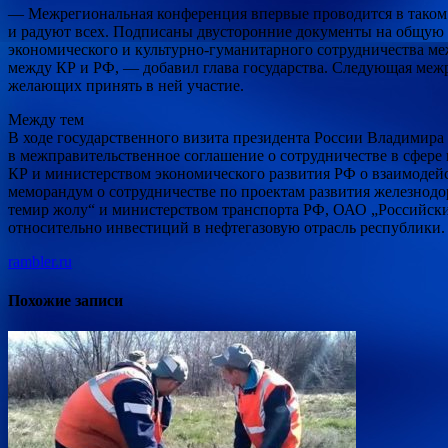
— Межрегиональная конференция впервые проводится в таком 
и радуют всех. Подписаны двусторонние документы на общую с
экономического и культурно-гуманитарного сотрудничества м
между КР и РФ, — добавил глава государства. Следующая межр
желающих принять в ней участие.
Между тем
В ходе государственного визита президента России Владимир
в межправительственное соглашение о сотрудничестве в сфере
КР и министерством экономического развития РФ о взаимодей
меморандум о сотрудничестве по проектам развития железнод
темир жолу“ и министерством транспорта РФ, ОАО „Российски
относительно инвестиций в нефтегазовую отрасль республики.
rambler.ru
Похожие записи