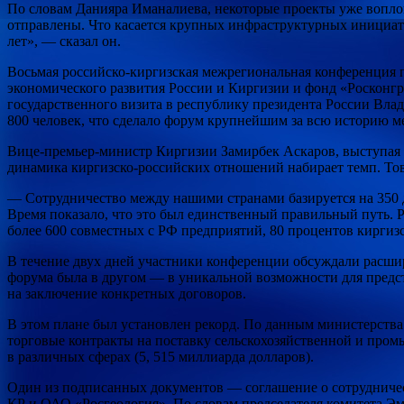
По словам Данияра Иманалиева, некоторые проекты уже вопло
отправлены. Что касается крупных инфраструктурных инициати
лет», — сказал он.
Восьмая российско-киргизская межрегиональная конференция 
экономического развития России и Киргизии и фонд «Росконгре
государственного визита в республику президента России Вла
800 человек, что сделало форум крупнейшим за всю историю м
Вице-премьер-министр Киргизии Замирбек Аскаров, выступая н
динамика киргизско-российских отношений набирает темп. Това
— Сотрудничество между нашими странами базируется на 350 д
Время показало, что это был единственный правильный путь. 
более 600 совместных с РФ предприятий, 80 процентов киргиз
В течение двух дней участники конференции обсуждали расшир
форума была в другом — в уникальной возможности для предс
на заключение конкретных договоров.
В этом плане был установлен рекорд. По данным министерств
торговые контракты на поставку сельскохозяйственной и про
в различных сферах (5, 515 миллиарда долларов).
Один из подписанных документов — соглашение о сотрудничес
КР и ОАО «Росгеология». По словам председателя комитета Эм