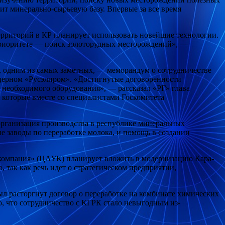
т минерально-сырьевую базу. Впервые за все время
ерриторий в КР планирует использовать новейшие технологии.
 приоритете — поиск золоторудных месторождений», —
 одним из самых заметных, — меморандум о сотрудничестве
церном «Русэлпром». «Достигнутые договоренности
 необходимого оборудования», — рассказал «РГ» глава
 которые вместе со специалистами Госкомитета
организация производства в республике минеральных
е заводы по переработке молока, и помощь в создании
я компания» (ЦАУК) планирует вложить в модернизацию Кара-
 так как речь идет о стратегическом предприятии,
ыл расторгнут договор о переработке на комбинате химических
о, что сотрудничество с КГРК стало невыгодным из-