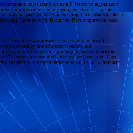
 российских и киргизских компаний. Итоги обнадеживают
ановится эффективной площадкой для развития торгово-
лашения послужат укреплению всестороннего взаимодействия
 (Россия). Президент РФ Владимир Путин пригласил всех
ов. В том числе — протокол о внесении изменений
 меморандум между министерством экономики
и обмену опытом по реализации национальных проектов;
рог КР, госпредприятием «Национальная компания „Кыргыз
сти, энергетики и недропользования КР и ПАО „Газпром“