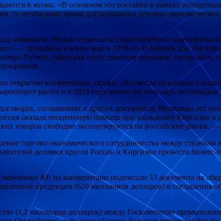
щаются в жизнь. «В основном это поставки в рамках экспортны
в, то необходимо время для разработки технико-экономических 
под названием «Новые горизонты стратегического партнерства 
сс» — проходила в конце марта 2019-го. В Бишкек для участия 
димира Путина, приехали представители регионов, госорганов, 
ероприятия.
а открытии конференции, сказал: «Несмотря на вызовы в виде 
рооборот растет и в 2019 году может достичь двух миллиардов 
оговорах, соглашениях и других документах. Несколько лет на
Россия оказала неоценимую помощь при вхождении Киргизии в и
ских товаров свободно экспортируются на российские рынки, —
ение торгово-экономического сотрудничества между странами к
тавителей деловых кругов России и Киргизии провести бизнес-
а экономики КР, на конференции подписали 53 документа на об
мышленной продукции (620 миллионов долларов) и соглашения о
тве (1,2 миллиарда долларов) между Госкомитетом промышленн
иля Осмонбетова, речь идет об очень большом перечне работ п