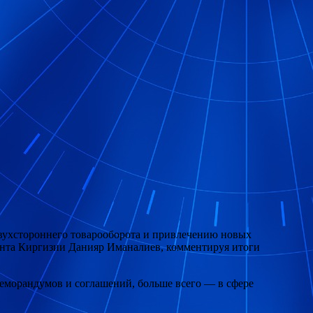
двухстороннего товарооборота и привлечению новых
дента Киргизии Данияр Иманалиев, комментируя итоги
морандумов и соглашений, больше всего — в сфере