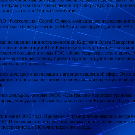
импульс развитию геологической отрасли республики и пополни
имание», — сказал Эмиль Осмонбетов.
АО «Росгеология» Сергей Сучков, компания для исследования т
разийского банка развития (ЕАБР), а также других доноров. «В
ся, по мнению министра экономики Киргизии Олега Панкратов,
и защите инвестиций КР и Российским электротехническим кон
ельстве больших и малых ГЭС, сборке гидроагрегатов и другого
йшее время в республику приедет группа сотрудников концерна,
рожную карту проектов.
онов долларов о кооперации в агропромышленной сфере. Это и 
акцин, и поставка российского оборудования на республикански
ны.
лионов долларов, которые ОсОО «Центрально-Азиатская уранова
орождения урана в Иссык-Кульской области Киргизии. Отдельно,
 в конце 2015 года. Проблемы у предприятия начались, когда б
(РК). Произошло это, по неофициальным данным, вследствие тог
 построенного в РК точно такого же завода.