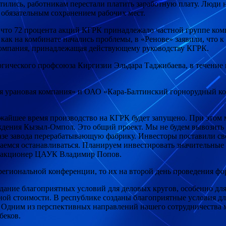
атились, работникам перестали платить заработную плату. Люди 
 обязательным сохранением рабочих мест.
 что 72 процента акций КГРК принадлежало частной группе ком
о как на комбинате начались проблемы, в «Ренове» заявили, что
компания, принадлежащая действующему руководству КГРК.
гического профсоюза Киргизии Эльдара Таджибаева, в течение п
 урановая компания» и ОАО «Кара-Балтинский горнорудный ко
ижайшее время производство на КГРК будет запущено. При этом м
ждения Кызыл-Омпол. Это общий проект. Мы не будем вывозить 
азе завода перерабатывающую фабрику. Инвесторы поставили сво
ираемся останавливаться. Планируем инвестировать значительны
й акционер ЦАУК Владимир Попов.
региональной конференции, то их на второй день проведения ф
дание благоприятных условий для деловых кругов, особенно дл
ой стоимости. В республике созданы благоприятные условия для
 Одним из перспективных направлений нашего сотрудничества м
беков.