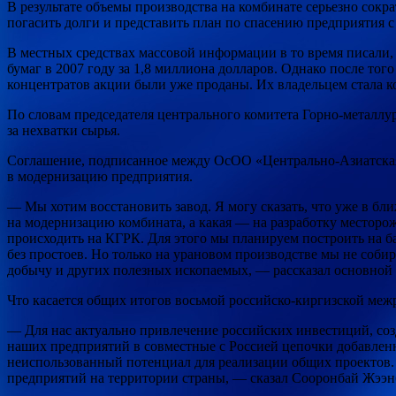
В результате объемы производства на комбинате серьезно сокр
погасить долги и представить план по спасению предприятия с
В местных средствах массовой информации в то время писали,
бумаг в 2007 году за 1,8 миллиона долларов. Однако после тог
концентратов акции были уже проданы. Их владельцем стала 
По словам председателя центрального комитета Горно-металлур
за нехватки сырья.
Соглашение, подписанное между ОсОО «Центрально-Азиатская
в модернизацию предприятия.
— Мы хотим восстановить завод. Я могу сказать, что уже в бл
на модернизацию комбината, а какая — на разработку месторо
происходить на КГРК. Для этого мы планируем построить на б
без простоев. Но только на урановом производстве мы не соб
добычу и других полезных ископаемых, — рассказал основно
Что касается общих итогов восьмой российско-киргизской меж
— Для нас актуально привлечение российских инвестиций, соз
наших предприятий в совместные с Россией цепочки добавленн
неиспользованный потенциал для реализации общих проектов.
предприятий на территории страны, — сказал Сооронбай Жээн