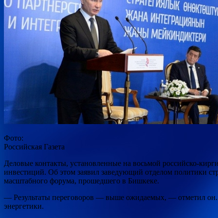
Фото:
Российская Газета
Деловые контакты, установленные на восьмой российско-кирги
инвестиций. Об этом заявил заведующий отделом политики
ст
масштабного форума, прошедшего в Бишкеке.
— Результаты переговоров — выше ожидаемых, — отметил он.
энергетики.