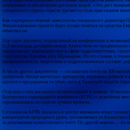
ископаемых и обеспечению регионов водой. «Это даст мощный 
суверенитета страны отрасли уделяется столь пристальное вн
Как подчеркнул первый заместитель генерального директора О
Финансирование проекта будет осуществляться на средства Ев
объяснил он.
Еще один документ, подписанный на конференции и являющий
(1,5 миллиарда долларов) между Агентством по продвижению 
предполагают взаимодействие в сфере гидроэнергетики, строит
госагентства Адилбек уулу Шумкарбек. По его словам, в ближа
промышленности, энергетики и недропользования составят до
В числе других документов — соглашения почти на 300 милли
удобрений, биоорганических препаратов, кормовых добавок и в
крупного предприятия по убою скота в Таласской области стра
Отдельно стоит рассказать об инвестициях в размере 30 мил
Балтинского горнорудного комбината (КГРК) и разработку мест
переживающем сегодня не лучшие времена.
Ситуация на КГРК оказалась в центре внимания общественности
концентратов природного урана, поставляемых из Казахстана 
за девальвации казахстанского тенге. По другой версии — из-за