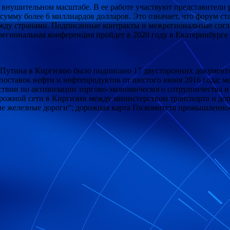
внушительном масштабе. В ее работе участвуют представители
умму более 6 миллиардов долларов. Это означает, что форум ст
ежду странами. Подписанные контракты и межрегиональные сог
егиональная конференция пройдет в 2020 году в Екатеринбурге
а Путина в Киргизию было подписано 17 двусторонних документ
 поставок нефти и нефтепродуктов от шестого июня 2016 года;
ствии по активизации торгово-экономического сотрудничества 
орожной сети в Киргизии между министерством транспорта и до
е железные дороги“; дорожная карта Госкомитета промышленно