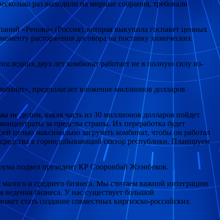
несколько раз выходили на мирные собрания, требовали
паний «Ренова» (Россия), которая выкупила госпакет ценных
 к моменту расторжения договора на поставку химических
оследних двух лет комбинат работает не в полную силу из-
мбинат», предполагает вложение миллионов долларов
ы не делим, какая часть из 30 миллионов долларов пойдет
концентраты за пределы страны. Их переработка будет
ей целью максимально загрузить комбинат, чтобы он работал
е средства в горнодобывающий сектор республики. Планируем
орума подвел президент КР Сооронбай Жээнбеков.
я малого и среднего бизнеса. Мы считаем важной интеграцию
 ведения бизнеса. У нас существует большой
ожет стать создание совместных киргизско-российских