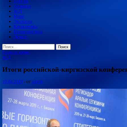
Туризм
Авиация
Ж\Д
Море
Экология
Катаклизмы
Происшествия
Деньги
Найти:
Главное меню
Ж\Д
Итоги российской-киргизской конфер
10.04.2019
-
от
admin