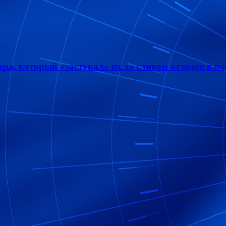
а, который «застукал» их за сливом отходов в по