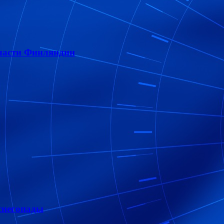
 части Финляндии
снегопады