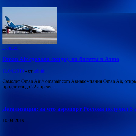
Туризм
Oman Air сделала скидку на билеты в Азию
11.04.2019
-
от
admin
Самолет Oman Air // omanair.com Авиакомпания Oman Air, отк
продлится до 22 апреля, …
Детализация: за что аэропорт Ростова получил 5 
10.04.2019