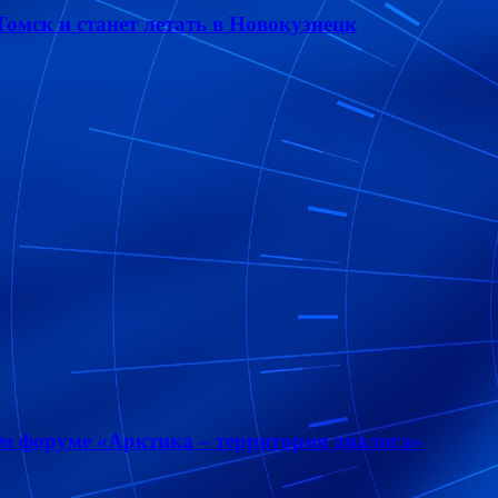
омск и станет летать в Новокузнецк
м форуме «Арктика – территория диалога»