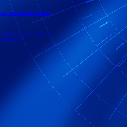
ома, отменены рейсы
 Китая увеличилось до 30
риптозима?