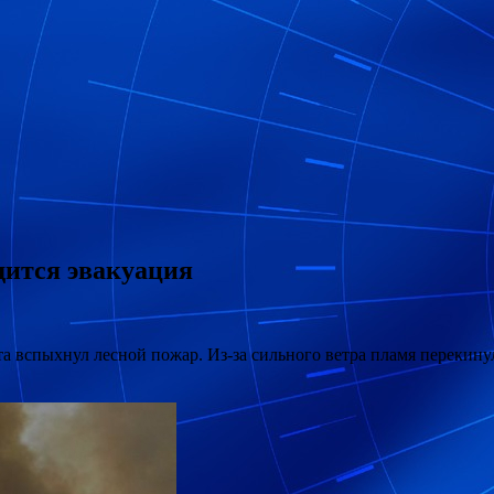
дится эвакуация
 вспыхнул лесной пожар. Из-за сильного ветра пламя перекинуло