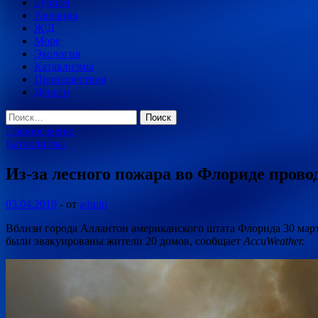
Туризм
Авиация
Ж\Д
Море
Экология
Катаклизмы
Происшествия
Деньги
Найти:
Главное меню
Катаклизмы
Из-за лесного пожара во Флориде прово
03.04.2019
-
от
admin
Вблизи города Аллантон американского штата Флорида 30 марта
были эвакуированы жители 20 домов, сообщает
AccuWeather.