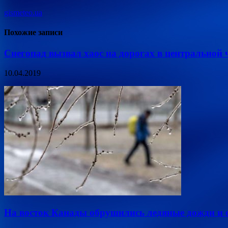
gismeteo.ua
Похожие записи
Снегопад вызвал хаос на дорогах в центральной
10.04.2019
На восток Канады обрушились ледяные дожди и 