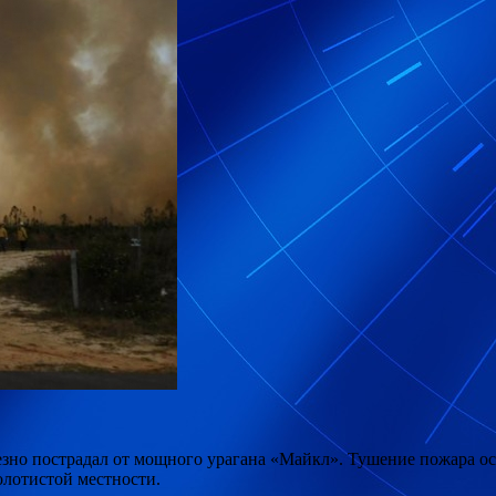
ьезно пострадал от мощного урагана «Майкл». Тушение пожара ос
олотистой местности.