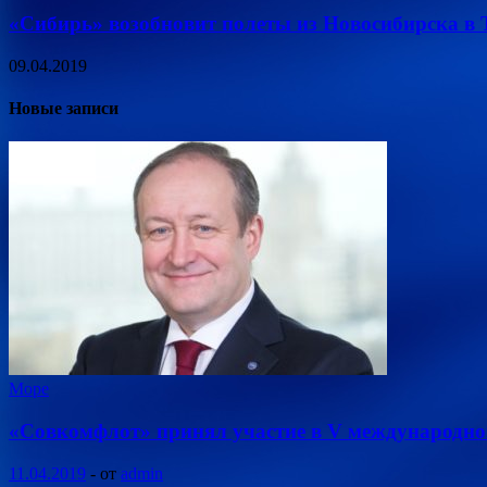
«Сибирь» возобновит полеты из Новосибирска в Т
09.04.2019
Новые записи
Море
«Совкомфлот» принял участие в V международно
11.04.2019
-
от
admin