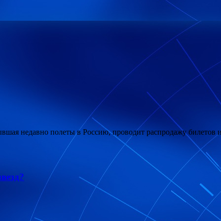
рывшая недавно полеты в Россию, проводит распродажу билетов и
звезд?