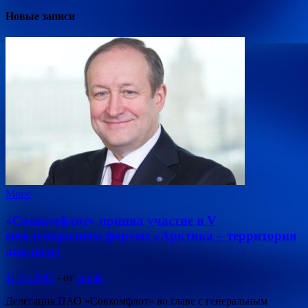
Новые записи
Море
«Совкомфлот» принял участие в V
международном форуме «Арктика – территория
диалога»
11.04.2019
-
от
admin
Делегация ПАО «Совкомфлот» во главе с генеральным