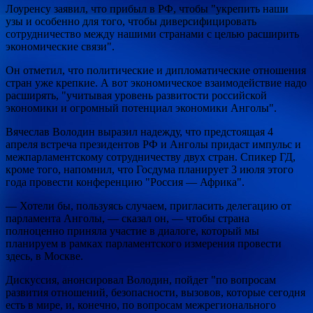
Лоуренсу заявил, что прибыл в РФ, чтобы "укрепить наши
узы и особенно для того, чтобы диверсифицировать
сотрудничество между нашими странами с целью расширить
экономические связи".
Он отметил, что политические и дипломатические отношения
стран уже крепкие. А вот экономическое взаимодействие надо
расширять, "учитывая уровень развитости российской
экономики и огромный потенциал экономики Анголы".
Вячеслав Володин выразил надежду, что предстоящая 4
апреля встреча президентов РФ и Анголы придаст импульс и
межпарламентскому сотрудничеству двух стран. Спикер ГД,
кроме того, напомнил, что Госдума планирует 3 июля этого
года провести конференцию "Россия — Африка".
— Хотели бы, пользуясь случаем, пригласить делегацию от
парламента Анголы, — сказал он, — чтобы страна
полноценно приняла участие в диалоге, который мы
планируем в рамках парламентского измерения провести
здесь, в Москве.
Дискуссия, анонсировал Володин, пойдет "по вопросам
развития отношений, безопасности, вызовов, которые сегодня
есть в мире, и, конечно, по вопросам межрегионального