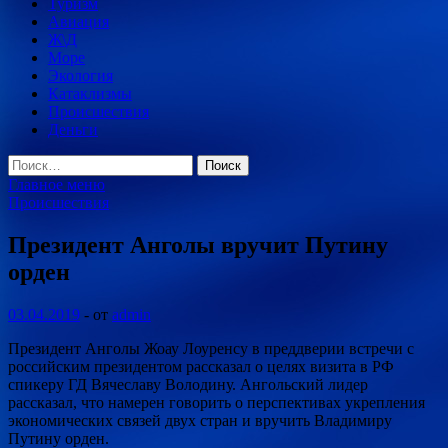
Туризм
Авиация
Ж\Д
Море
Экология
Катаклизмы
Происшествия
Деньги
Найти:
Главное меню
Происшествия
Президент Анголы вручит Путину
орден
03.04.2019
-
от
admin
Президент Анголы Жоау Лоуренсу в преддверии встречи с
российским президентом рассказал о целях визита в РФ
спикеру ГД Вячеславу Володину. Ангольский лидер
рассказал, что намерен говорить о перспективах укрепления
экономических связей двух стран и вручить Владимиру
Путину орден.