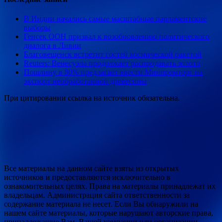
В Индии начались самые масштабные парламентские
выборы
Генсек ООН призвал к возобновлению политического
диалога в Ливии
Благовещенск встретит гостей космической ракетой
Reuters: Венесуэла продолжает распродавать золото
Пошлину в 80% предлагает ввести Минпромторг на
экспорт необработанной древесины
При цитировании ссылка на источник обязательна.
Все материалы на данном сайте взяты из открытых
источников и предоставляются исключительно в
ознакомительных целях. Права на материалы принадлежат их
владельцам. Администрация сайта ответственности за
содержание материала не несет. Если Вы обнаружили на
нашем сайте материалы, которые нарушают авторские права,
принадлежащие Вам, Вашей компании или организации,