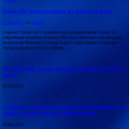
Oman Air сделала скидку на билеты в Азию
11.04.2019
-
от
admin
Самолет Oman Air // omanair.com Авиакомпания Oman Air,
открывшая недавно полеты в Россию, проводит распродажу
билетов из Москвы в города Азии с пересадкой в Маскате.
Акция продлится до 22 апреля, …
Детализация: за что аэропорт Ростова получил 5
звезд?
10.04.2019
«Сибирь» возобновит полеты из Новосибирска в
Томск и станет летать в Новокузнецк
09.04.2019