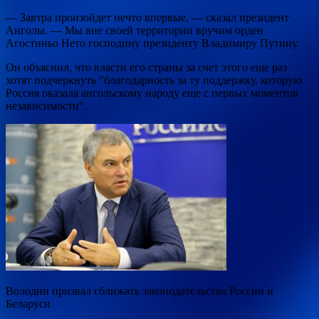
— Завтра произойдет нечто впервые, — сказал президент
Анголы. — Мы вне своей территории вручим орден
Агостиньо Нето господину президенту Владимиру Путину.
Он объяснил, что власти его страны за счет этого еще раз
хотят подчеркнуть "благодарность за ту поддержку, которую
Россия оказала ангольскому народу еще с первых моментов
независимости".
Володин призвал сближать законодательства России и
Беларуси