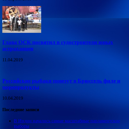
Глава ОСК посвятил в судостроители юных
астраханцев
11.04.2019
Российские рыбаки повезут в Брюссель филе и
морепродукты
10.04.2019
Последние записи
В Индии начались самые масштабные парламентские
выборы