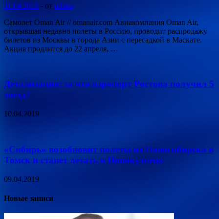
11.04.2019
-
от
admin
Самолет Oman Air // omanair.com Авиакомпания Oman Air,
открывшая недавно полеты в Россию, проводит распродажу
билетов из Москвы в города Азии с пересадкой в Маскате.
Акция продлится до 22 апреля, …
Детализация: за что аэропорт Ростова получил 5
звезд?
10.04.2019
«Сибирь» возобновит полеты из Новосибирска в
Томск и станет летать в Новокузнецк
09.04.2019
Новые записи