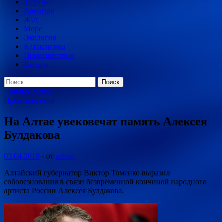
Туризм
Авиация
Ж\Д
Море
Экология
Катаклизмы
Происшествия
Деньги
Найти:
Главное меню
Происшествия
На Алтае увековечат память Алексея
Булдакова
03.04.2019
-
от
admin
Алтайский губернатор Виктор Томенко выразил
соболезнования в связи безвременной кончиной народного
артиста России Алексея Булдакова.