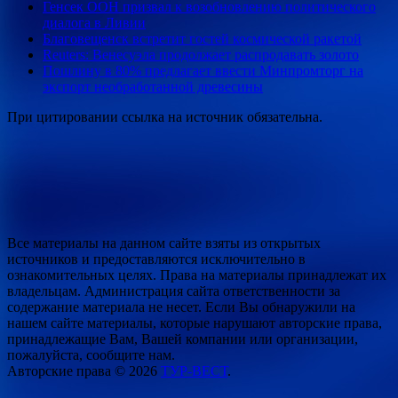
Генсек ООН призвал к возобновлению политического
диалога в Ливии
Благовещенск встретит гостей космической ракетой
Reuters: Венесуэла продолжает распродавать золото
Пошлину в 80% предлагает ввести Минпромторг на
экспорт необработанной древесины
При цитировании ссылка на источник обязательна.
Все материалы на данном сайте взяты из открытых
источников и предоставляются исключительно в
ознакомительных целях. Права на материалы принадлежат их
владельцам. Администрация сайта ответственности за
содержание материала не несет. Если Вы обнаружили на
нашем сайте материалы, которые нарушают авторские права,
принадлежащие Вам, Вашей компании или организации,
пожалуйста, сообщите нам.
Авторские права © 2026
ТУР-ВЕСТ
.