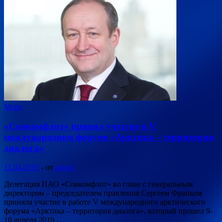
Море
«Совкомфлот» принял участие в V
международном форуме «Арктика – территория
диалога»
11.04.2019
-
от
admin
Делегация ПАО «Совкомфлот» во главе с генеральным
директором – председателем правления Сергеем Франком
приняла участие в работе V международного арктического
форума «Арктика – территория диалога», который прошел 9-
10 апреля 2019 …