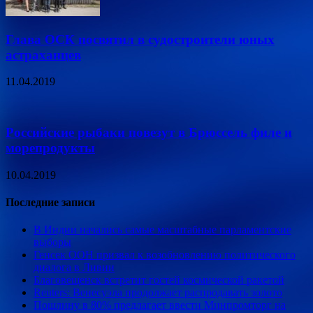
Глава ОСК посвятил в судостроители юных
астраханцев
11.04.2019
Российские рыбаки повезут в Брюссель филе и
морепродукты
10.04.2019
Последние записи
В Индии начались самые масштабные парламентские
выборы
Генсек ООН призвал к возобновлению политического
диалога в Ливии
Благовещенск встретит гостей космической ракетой
Reuters: Венесуэла продолжает распродавать золото
Пошлину в 80% предлагает ввести Минпромторг на