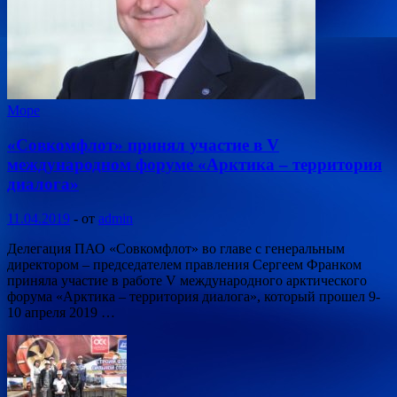
Море
«Совкомфлот» принял участие в V
международном форуме «Арктика – территория
диалога»
11.04.2019
-
от
admin
Делегация ПАО «Совкомфлот» во главе с генеральным
директором – председателем правления Сергеем Франком
приняла участие в работе V международного арктического
форума «Арктика – территория диалога», который прошел 9-
10 апреля 2019 …