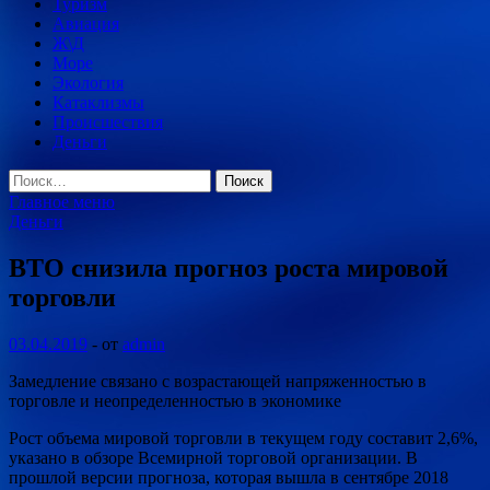
Туризм
Авиация
Ж\Д
Море
Экология
Катаклизмы
Происшествия
Деньги
Найти:
Главное меню
Деньги
ВТО снизила прогноз роста мировой
торговли
03.04.2019
-
от
admin
Замедление связано с возрастающей напряженностью в
торговле и неопределенностью в экономике
Рост объема мировой торговли в текущем году составит 2,6%,
указано в обзоре Всемирной торговой организации. В
прошлой версии прогноза, которая вышла в сентябре 2018