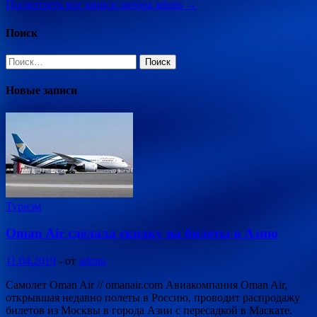
Посмотреть все записи автора admin →
Поиск
Найти:
Новые записи
Туризм
Oman Air сделала скидку на билеты в Азию
11.04.2019
-
от
admin
Самолет Oman Air // omanair.com Авиакомпания Oman Air,
открывшая недавно полеты в Россию, проводит распродажу
билетов из Москвы в города Азии с пересадкой в Маскате.