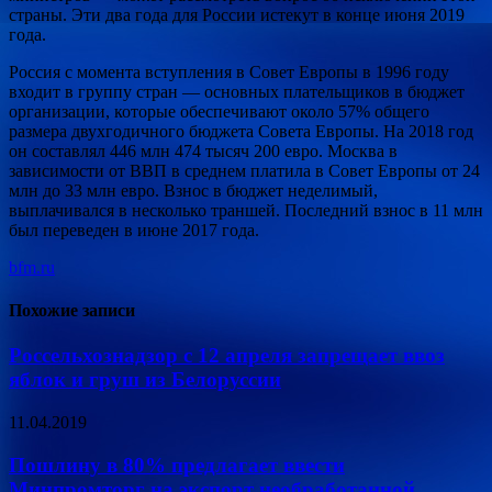
страны. Эти два года для России истекут в конце июня 2019
года.
Россия с момента вступления в Совет Европы в 1996 году
входит в группу стран — основных плательщиков в бюджет
организации, которые обеспечивают около 57% общего
размера двухгодичного бюджета Совета Европы. На 2018 год
он составлял 446 млн 474 тысяч 200 евро. Москва в
зависимости от ВВП в среднем платила в Совет Европы от 24
млн до 33 млн евро. Взнос в бюджет неделимый,
выплачивался в несколько траншей. Последний взнос в 11 млн
был переведен в июне 2017 года.
bfm.ru
Похожие записи
Россельхознадзор с 12 апреля запрещает ввоз
яблок и груш из Белоруссии
11.04.2019
Пошлину в 80% предлагает ввести
Минпромторг на экспорт необработанной