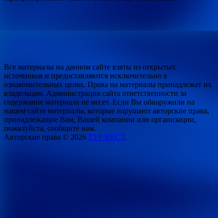
Все материалы на данном сайте взяты из открытых
источников и предоставляются исключительно в
ознакомительных целях. Права на материалы принадлежат их
владельцам. Администрация сайта ответственности за
содержание материала не несет. Если Вы обнаружили на
нашем сайте материалы, которые нарушают авторские права,
принадлежащие Вам, Вашей компании или организации,
пожалуйста, сообщите нам.
Авторские права © 2026
ТУР-ВЕСТ
.