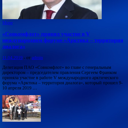
Море
«Совкомфлот» принял участие в V
международном форуме «Арктика – территория
диалога»
11.04.2019
-
от
admin
Делегация ПАО «Совкомфлот» во главе с генеральным
директором – председателем правления Сергеем Франком
приняла участие в работе V международного арктического
форума «Арктика – территория диалога», который прошел 9-
10 апреля 2019 …