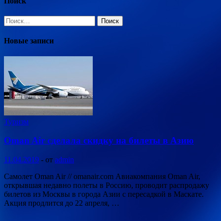
Поиск
Найти:
Новые записи
Туризм
Oman Air сделала скидку на билеты в Азию
11.04.2019
-
от
admin
Самолет Oman Air // omanair.com Авиакомпания Oman Air,
открывшая недавно полеты в Россию, проводит распродажу
билетов из Москвы в города Азии с пересадкой в Маскате.
Акция продлится до 22 апреля, …