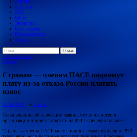
Туризм
Авиация
Ж\Д
Море
Экология
Катаклизмы
Происшествия
Деньги
Найти:
Главное меню
Деньги
Странам — членам ПАСЕ поднимут
плату из-за отказа России платить
взнос
10.04.2019
-
от
admin
Глава украинской делегации заявил, что за членство в
организации придется платить на 850 тысяч евро больше
Страны — члены ПАСЕ могут поднять сумму взносов на 850
тысяч евро, если Россия не заплатит свой взнос в размене