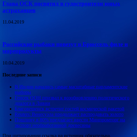
Глава ОСК посвятил в судостроители юных
астраханцев
11.04.2019
Российские рыбаки повезут в Брюссель филе и
морепродукты
10.04.2019
Последние записи
В Индии начались самые масштабные парламентские
выборы
Генсек ООН призвал к возобновлению политического
диалога в Ливии
Благовещенск встретит гостей космической ракетой
Reuters: Венесуэла продолжает распродавать золото
Пошлину в 80% предлагает ввести Минпромторг на
экспорт необработанной древесины
При цитировании ссылка на источник обязательна.