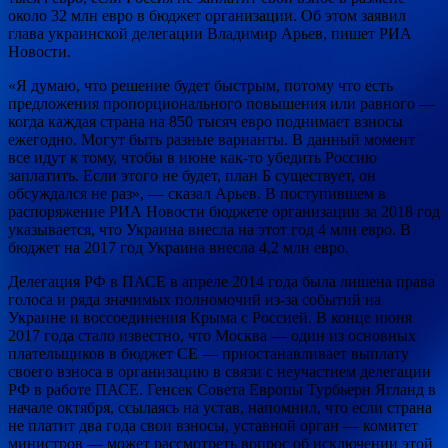
около 32 млн евро в бюджет организации. Об этом заявил
глава украинской делегации Владимир Арьев, пишет РИА
Новости.
«Я думаю, что решение будет быстрым, потому что есть
предложения пропорционального повышения или равного —
когда каждая страна на 850 тысяч евро поднимает взносы
ежегодно. Могут быть разные варианты. В данный момент
все идут к тому, чтобы в июне как-то убедить Россию
заплатить. Если этого не будет, план Б существует, он
обсуждался не раз», — сказал Арьев. В поступившем в
распоряжение РИА Новости бюджете организации за 2018 год
указывается, что Украина внесла на этот год 4 млн евро. В
бюджет на 2017 год Украина внесла 4,2 млн евро.
Делегация РФ в ПАСЕ в апреле 2014 года была лишена права
голоса и ряда значимых полномочий из-за событий на
Украине и воссоединения Крыма с Россией. В конце июня
2017 года стало известно, что Москва — один из основных
плательщиков в бюджет СЕ — приостанавливает выплату
своего взноса в организацию в связи с неучастием делегации
РФ в работе ПАСЕ. Генсек Совета Европы Турбьерн Ягланд в
начале октября, ссылаясь на устав, напомнил, что если страна
не платит два года свои взносы, уставной орган — комитет
министров — может рассмотреть вопрос об исключении этой