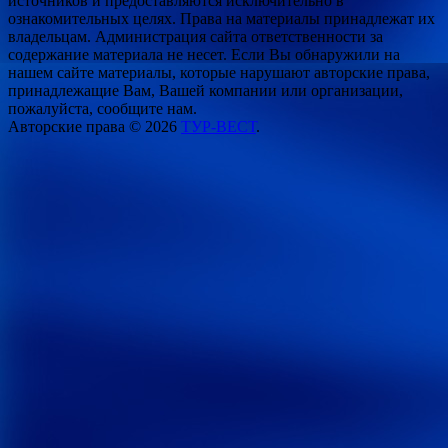
источников и предоставляются исключительно в
ознакомительных целях. Права на материалы принадлежат их
владельцам. Администрация сайта ответственности за
содержание материала не несет. Если Вы обнаружили на
нашем сайте материалы, которые нарушают авторские права,
принадлежащие Вам, Вашей компании или организации,
пожалуйста, сообщите нам.
Авторские права © 2026
ТУР-ВЕСТ
.