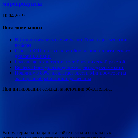
морепродукты
10.04.2019
Последние записи
В Индии начались самые масштабные парламентские
выборы
Генсек ООН призвал к возобновлению политического
диалога в Ливии
Благовещенск встретит гостей космической ракетой
Reuters: Венесуэла продолжает распродавать золото
Пошлину в 80% предлагает ввести Минпромторг на
экспорт необработанной древесины
При цитировании ссылка на источник обязательна.
Все материалы на данном сайте взяты из открытых