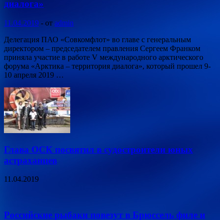
диалога»
11.04.2019
-
от
admin
Делегация ПАО «Совкомфлот» во главе с генеральным
директором – председателем правления Сергеем Франком
приняла участие в работе V международного арктического
форума «Арктика – территория диалога», который прошел 9-
10 апреля 2019 …
Глава ОСК посвятил в судостроители юных
астраханцев
11.04.2019
Российские рыбаки повезут в Брюссель филе и