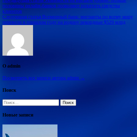
Навигация
Предыдущая статья
Уязвимость на высшем уровне: больше
половины онлайн-банков позволяют похитить средства
по
клиентов
записям
Следующая статья
Всемирный банк: мигранты по всему миру
перевели в прошлом году на родину рекордные $529 млрд
О admin
Посмотреть все записи автора admin →
Поиск
Найти:
Новые записи