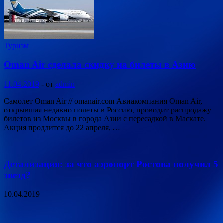
Туризм
Oman Air сделала скидку на билеты в Азию
11.04.2019
-
от
admin
Самолет Oman Air // omanair.com Авиакомпания Oman Air,
открывшая недавно полеты в Россию, проводит распродажу
билетов из Москвы в города Азии с пересадкой в Маскате.
Акция продлится до 22 апреля, …
Детализация: за что аэропорт Ростова получил 5
звезд?
10.04.2019