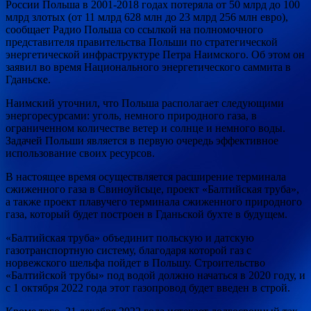
России Польша в 2001-2018 годах потеряла от 50 млрд до 100
млрд злотых (от 11 млрд 628 млн до 23 млрд 256 млн евро),
сообщает Радио Польша со ссылкой на полномочного
представителя правительства Польши по стратегической
энергетической инфраструктуре Петра Наимского. Об этом он
заявил во время Национального энергетического саммита в
Гданьске.
Наимский уточнил, что Польша располагает следующими
энергоресурсами: уголь, немного природного газа, в
ограниченном количестве ветер и солнце и немного воды.
Задачей Польши является в первую очередь эффективное
использование своих ресурсов.
В настоящее время осуществляется расширение терминала
сжиженного газа в Свиноуйсьце, проект «Балтийская труба»,
а также проект плавучего терминала сжиженного природного
газа, который будет построен в Гданьской бухте в будущем.
«Балтийская труба» объединит польскую и датскую
газотранспортную систему, благодаря которой газ с
норвежского шельфа пойдет в Польшу. Строительство
«Балтийской трубы» под водой должно начаться в 2020 году, и
с 1 октября 2022 года этот газопровод будет введен в строй.