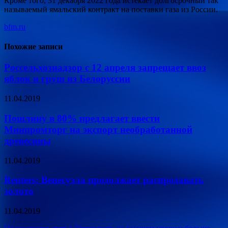
Кроме того, 31 декабря 2022 года истекает долгосрочный так
называемый ямальский контракт на поставки газа из России.
bfm.ru
Похожие записи
Россельхознадзор с 12 апреля запрещает ввоз
яблок и груш из Белоруссии
11.04.2019
Пошлину в 80% предлагает ввести
Минпромторг на экспорт необработанной
древесины
11.04.2019
Reuters: Венесуэла продолжает распродавать
золото
11.04.2019