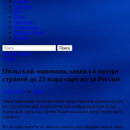
Туризм
Авиация
Ж\Д
Море
Экология
Катаклизмы
Происшествия
Деньги
Найти:
Главное меню
Деньги
Польский чиновник заявил о потере
страной до 23 млрд евро из-за России
09.04.2019
-
от
admin
Такое заявление полномочный представитель правительства
по стратегической энергетической инфраструктуре Петр
Наимский сделал во время Национального энергетического
саммита
Из-за зависимости от монопольного поставщика газа в лице