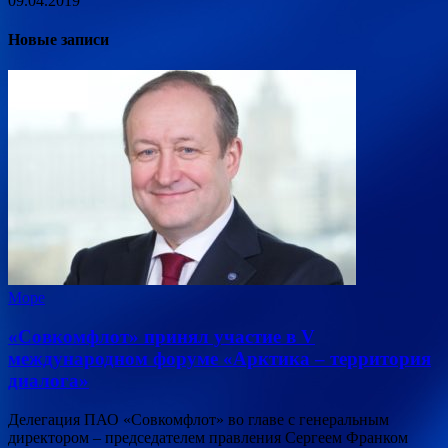
09.04.2019
Новые записи
Море
«Совкомфлот» принял участие в V
международном форуме «Арктика – территория
диалога»
Делегация ПАО «Совкомфлот» во главе с генеральным
директором – председателем правления Сергеем Франком