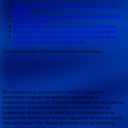
В Индии начались самые масштабные парламентские
выборы
Генсек ООН призвал к возобновлению политического
диалога в Ливии
Благовещенск встретит гостей космической ракетой
Reuters: Венесуэла продолжает распродавать золото
Пошлину в 80% предлагает ввести Минпромторг на
экспорт необработанной древесины
При цитировании ссылка на источник обязательна.
Все материалы на данном сайте взяты из открытых
источников и предоставляются исключительно в
ознакомительных целях. Права на материалы принадлежат их
владельцам. Администрация сайта ответственности за
содержание материала не несет. Если Вы обнаружили на
нашем сайте материалы, которые нарушают авторские права,
принадлежащие Вам, Вашей компании или организации,
пожалуйста, сообщите нам.