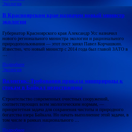
Экология
В Красноярском крае назначен новый министр
экологии
Губернатор Красноярского края Александр Усс назначил
нового регионального министра экологии и рационального
природопользования — этот пост занял Павел Корчашкин.
Известно, что новый министр с 2014 года был главой ЗАТО в
…
Подробнее
Экология
Валентик: Требования приказа минприроды к
стокам в Байкал недостижимы
Строительство современных очистных сооружений,
соответствующих всем экологическим нормам, —
приоритетная задача для сохранения чистоты и природного
богатства озера Байкала. Но начать выполнение этой задачи, в
том числе в рамках национального …
Подробнее