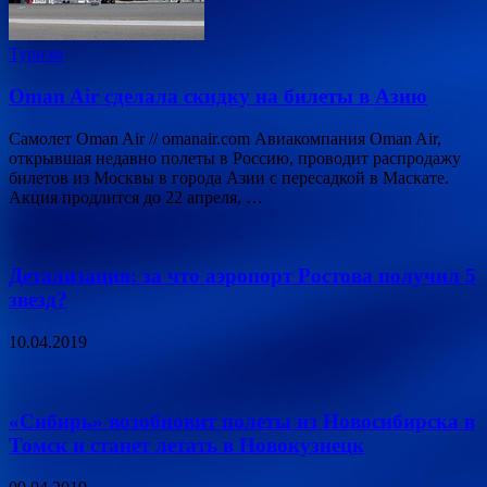
Туризм
Oman Air сделала скидку на билеты в Азию
Самолет Oman Air // omanair.com Авиакомпания Oman Air,
открывшая недавно полеты в Россию, проводит распродажу
билетов из Москвы в города Азии с пересадкой в Маскате.
Акция продлится до 22 апреля, …
Детализация: за что аэропорт Ростова получил 5
звезд?
10.04.2019
«Сибирь» возобновит полеты из Новосибирска в
Томск и станет летать в Новокузнецк