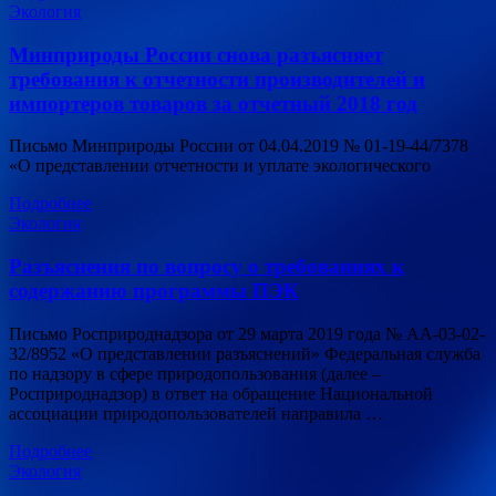
Экология
Минприроды России снова разъясняет
требования к отчетности производителей и
импортеров товаров за отчетный 2018 год
Письмо Минприроды России от 04.04.2019 № 01-19-44/7378
«О представлении отчетности и уплате экологического
Подробнее
Экология
Разъяснения по вопросу о требованиях к
содержанию программы ПЭК
Письмо Росприроднадзора от 29 марта 2019 года № АА-03-02-
32/8952 «О представлении разъяснений» Федеральная служба
по надзору в сфере природопользования (далее –
Росприроднадзор) в ответ на обращение Национальной
ассоциации природопользователей направила …
Подробнее
Экология