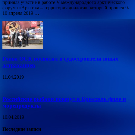
приняла участие в работе V международного арктического
форума «Арктика – территория диалога», который прошел 9-
10 апреля 2019 …
Глава ОСК посвятил в судостроители юных
астраханцев
11.04.2019
Российские рыбаки повезут в Брюссель филе и
морепродукты
10.04.2019
Последние записи