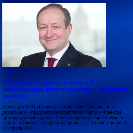
Море
«Совкомфлот» принял участие в V
международном форуме «Арктика – территория
диалога»
Делегация ПАО «Совкомфлот» во главе с генеральным
директором – председателем правления Сергеем Франком
приняла участие в работе V международного арктического
форума «Арктика – территория диалога», который прошел 9-
10 апреля 2019 …