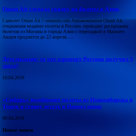
Oman Air сделала скидку на билеты в Азию
Самолет Oman Air // omanair.com Авиакомпания Oman Air,
открывшая недавно полеты в Россию, проводит распродажу
билетов из Москвы в города Азии с пересадкой в Маскате.
Акция продлится до 22 апреля, …
Детализация: за что аэропорт Ростова получил 5
звезд?
10.04.2019
«Сибирь» возобновит полеты из Новосибирска в
Томск и станет летать в Новокузнецк
09.04.2019
Новые записи