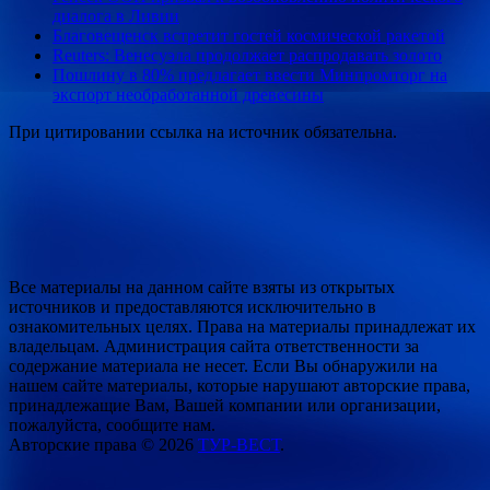
диалога в Ливии
Благовещенск встретит гостей космической ракетой
Reuters: Венесуэла продолжает распродавать золото
Пошлину в 80% предлагает ввести Минпромторг на
экспорт необработанной древесины
При цитировании ссылка на источник обязательна.
Все материалы на данном сайте взяты из открытых
источников и предоставляются исключительно в
ознакомительных целях. Права на материалы принадлежат их
владельцам. Администрация сайта ответственности за
содержание материала не несет. Если Вы обнаружили на
нашем сайте материалы, которые нарушают авторские права,
принадлежащие Вам, Вашей компании или организации,
пожалуйста, сообщите нам.
Авторские права © 2026
ТУР-ВЕСТ
.