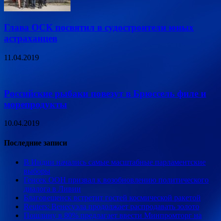
Глава ОСК посвятил в судостроители юных
астраханцев
11.04.2019
Российские рыбаки повезут в Брюссель филе и
морепродукты
10.04.2019
Последние записи
В Индии начались самые масштабные парламентские
выборы
Генсек ООН призвал к возобновлению политического
диалога в Ливии
Благовещенск встретит гостей космической ракетой
Reuters: Венесуэла продолжает распродавать золото
Пошлину в 80% предлагает ввести Минпромторг на