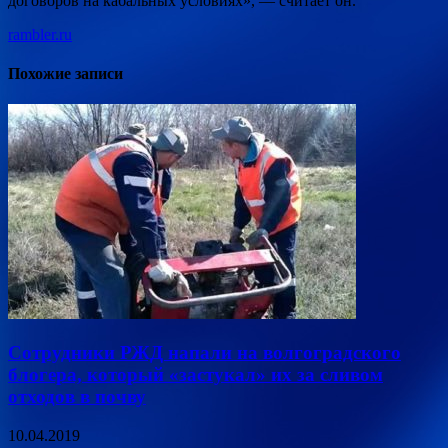
договоров на кабальных условиях», — считает он.
rambler.ru
Похожие записи
Сотрудники РЖД напали на волгоградского
блогера, который «застукал» их за сливом
отходов в почву
10.04.2019