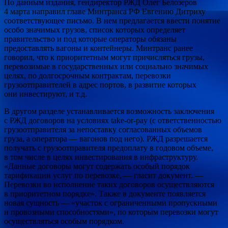
По данным издания, гендиректор РЖД Олег Белозеров
4 марта направил главе Минтранса РФ Евгению Дитриху
соответствующее письмо. В нем предлагается ввести понятие
особо значимых грузов, список которых определяет
правительство и под которые операторы обязаны
предоставлять вагоны и контейнеры. Минтранс ранее
говорил, что к приоритетным могут причисляться грузы,
перевозимые в государственных или социально значимых
целях, по долгосрочным контрактам, перевозки
грузоотправителей в адрес портов, в развитие которых
они инвестируют, и т.д.
В другом разделе устанавливается возможность заключения
с РЖД договоров на условиях take-or-pay (с ответственностью
грузоотправителя за непоставку согласованных объемов
груза, а оператора — вагонов под него). РЖД разрешается
получать с грузоотправителя предоплату в годовом объеме,
в том числе в целях инвестирования в инфраструктуру.
«Данные договоры могут содержать особый порядок
тарификации услуг по перевозке, — гласит документ. —
Перевозки во исполнение таких договоров осуществляются
в приоритетном порядке». Также в документе появляется
новая сущность — «участок с ограниченными пропускными
и провозными способностями», по которым перевозки могут
осуществляться особым порядком.