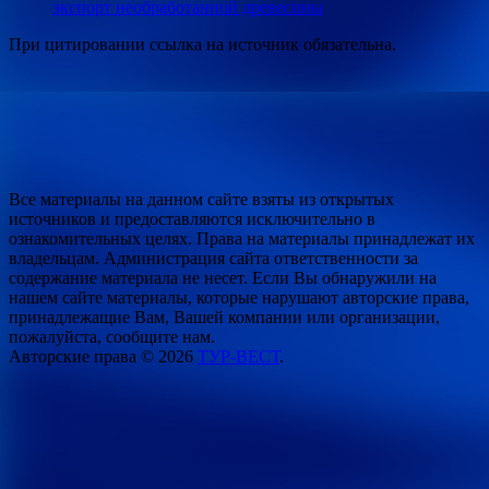
экспорт необработанной древесины
При цитировании ссылка на источник обязательна.
Все материалы на данном сайте взяты из открытых
источников и предоставляются исключительно в
ознакомительных целях. Права на материалы принадлежат их
владельцам. Администрация сайта ответственности за
содержание материала не несет. Если Вы обнаружили на
нашем сайте материалы, которые нарушают авторские права,
принадлежащие Вам, Вашей компании или организации,
пожалуйста, сообщите нам.
Авторские права © 2026
ТУР-ВЕСТ
.