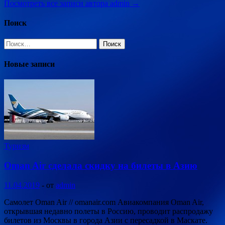
Посмотреть все записи автора admin →
Поиск
Найти:
Новые записи
Туризм
Oman Air сделала скидку на билеты в Азию
11.04.2019
-
от
admin
Самолет Oman Air // omanair.com Авиакомпания Oman Air,
открывшая недавно полеты в Россию, проводит распродажу
билетов из Москвы в города Азии с пересадкой в Маскате.