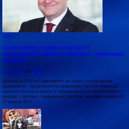
Море
«Совкомфлот» принял участие в V
международном форуме «Арктика – территория
диалога»
11.04.2019
-
от
admin
Делегация ПАО «Совкомфлот» во главе с генеральным
директором – председателем правления Сергеем Франком
приняла участие в работе V международного арктического
форума «Арктика – территория диалога», который прошел 9-
10 апреля 2019 …