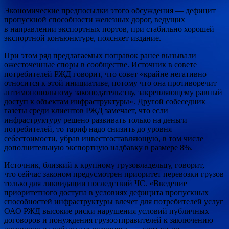
Экономические предпосылки этого обсуждения — дефицит
пропускной способности железных дорог, ведущих
в направлении экспортных портов, при стабильно хорошей
экспортной конъюнктуре, поясняет издание.
При этом ряд предлагаемых поправок ранее вызывали
ожесточенные споры в сообществе. Источник в совете
потребителей РЖД говорит, что совет «крайне негативно
относится к этой инициативе, потому что она противоречит
антимонопольному законодательству, закрепляющему равный
доступ к объектам инфраструктуры». Другой собеседник
газеты среди клиентов РЖД замечает, что если
инфраструктуру решено развивать только на деньги
потребителей, то тариф надо снизить до уровня
себестоимости, убрав инвестсоставляющую, в том числе
дополнительную экспортную надбавку в размере 8%.
Источник, близкий к крупному грузовладельцу, говорит,
что сейчас законом предусмотрен приоритет перевозки грузов
только для ликвидации последствий ЧС. «Введение
приоритетного доступа в условиях дефицита пропускных
способностей инфраструктуры влечет для потребителей услуг
ОАО РЖД высокие риски нарушения условий публичных
договоров и понуждения грузоотправителей к заключению