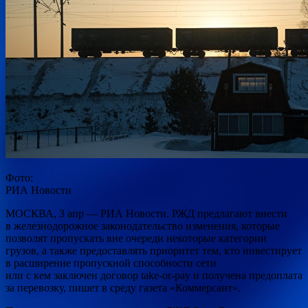
Фото:
РИА Новости
МОСКВА, 3 апр — РИА Новости. РЖД предлагают внести
в железнодорожное законодательство изменения, которые
позволят пропускать вне очереди некоторые категории
грузов, а также предоставлять приоритет тем, кто инвестирует
в расширение пропускной
способности сети
или с кем заключен договор take-or-pay и получена предоплата
за перевозку, пишет в среду газета «Коммерсант».