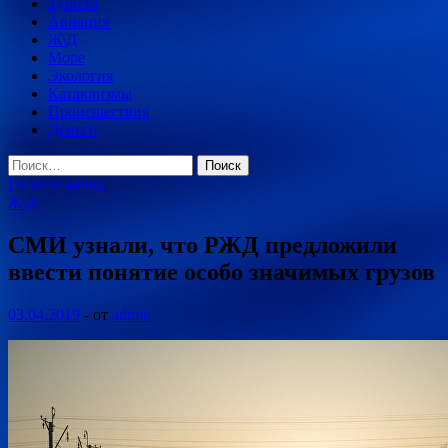
Туризм
Авиация
Ж\Д
Море
Экология
Катаклизмы
Происшествия
Деньги
Найти:
Главное меню
Ж\Д
СМИ узнали, что РЖД предложили
ввести понятие особо значимых грузов
03.04.2019
-
от
admin