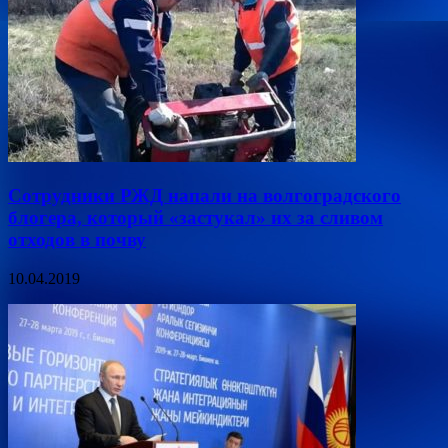
Сотрудники РЖД напали на волгоградского
блогера, который «застукал» их за сливом
отходов в почву
10.04.2019