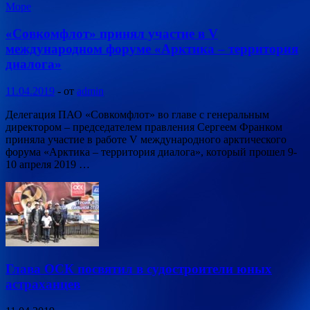
Море
«Совкомфлот» принял участие в V
международном форуме «Арктика – территория
диалога»
11.04.2019
-
от
admin
Делегация ПАО «Совкомфлот» во главе с генеральным
директором – председателем правления Сергеем Франком
приняла участие в работе V международного арктического
форума «Арктика – территория диалога», который прошел 9-
10 апреля 2019 …
Глава ОСК посвятил в судостроители юных
астраханцев