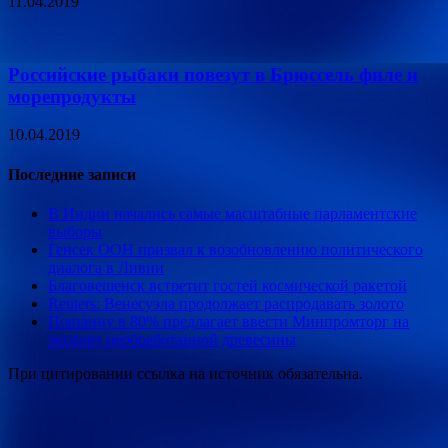
11.04.2019
Российские рыбаки повезут в Брюссель филе и
морепродукты
10.04.2019
Последние записи
В Индии начались самые масштабные парламентские
выборы
Генсек ООН призвал к возобновлению политического
диалога в Ливии
Благовещенск встретит гостей космической ракетой
Reuters: Венесуэла продолжает распродавать золото
Пошлину в 80% предлагает ввести Минпромторг на
экспорт необработанной древесины
При цитировании ссылка на источник обязательна.