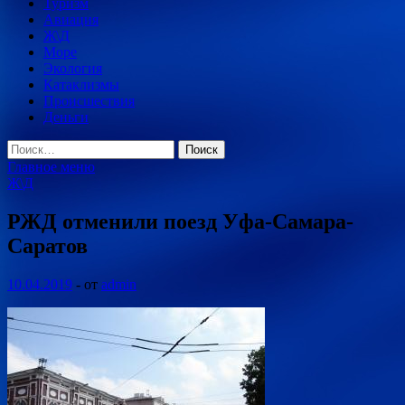
Туризм
Авиация
Ж\Д
Море
Экология
Катаклизмы
Происшествия
Деньги
Найти:
Главное меню
Ж\Д
РЖД отменили поезд Уфа-Самара-
Саратов
10.04.2019
-
от
admin