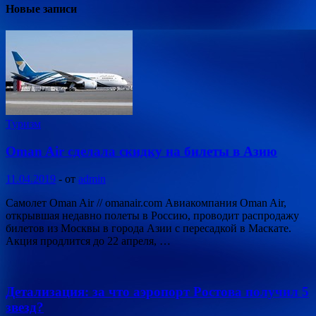
Новые записи
Туризм
Oman Air сделала скидку на билеты в Азию
11.04.2019
-
от
admin
Самолет Oman Air // omanair.com Авиакомпания Oman Air,
открывшая недавно полеты в Россию, проводит распродажу
билетов из Москвы в города Азии с пересадкой в Маскате.
Акция продлится до 22 апреля, …
Детализация: за что аэропорт Ростова получил 5
звезд?