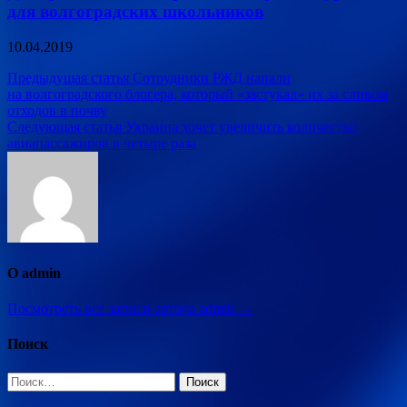
для волгоградских школьников
10.04.2019
Навигация
Предыдущая статья
Сотрудники РЖД напали
на волгоградского блогера, который «застукал» их за сливом
по
отходов в почву
записям
Следующая статья
Украина хочет увеличить количество
авиапассажиров в четыре раза
О admin
Посмотреть все записи автора admin →
Поиск
Найти: