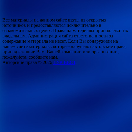
Все материалы на данном сайте взяты из открытых
источников и предоставляются исключительно в
ознакомительных целях. Права на материалы принадлежат их
владельцам. Администрация сайта ответственности за
содержание материала не несет. Если Вы обнаружили на
нашем сайте материалы, которые нарушают авторские права,
принадлежащие Вам, Вашей компании или организации,
пожалуйста, сообщите нам.
Авторские права © 2026
ТУР-ВЕСТ
.