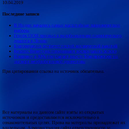
10.04.2019
Последние записи
В Индии начались самые масштабные парламентские
выборы
Генсек ООН призвал к возобновлению политического
диалога в Ливии
Благовещенск встретит гостей космической ракетой
Reuters: Венесуэла продолжает распродавать золото
Пошлину в 80% предлагает ввести Минпромторг на
экспорт необработанной древесины
При цитировании ссылка на источник обязательна.
Все материалы на данном сайте взяты из открытых
источников и предоставляются исключительно в
ознакомительных целях. Права на материалы принадлежат их
владельцам. Администрация сайта ответственности за