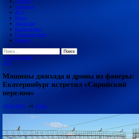
Туризм
Авиация
Ж\Д
Море
Экология
Катаклизмы
Происшествия
Деньги
Найти:
Главное меню
Ж\Д
Машины джихада и дроны из фанеры:
Екатеринбург встретил «Сирийский
перелом»
10.04.2019
-
от
admin