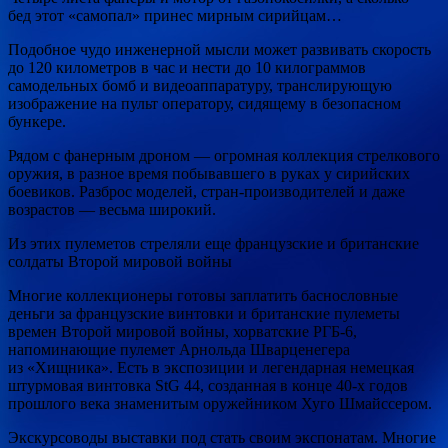
бед этот «самопал» принес мирным сирийцам…
Подобное чудо инженерной мысли может развивать скорость
до 120 километров в час и нести до 10 килограммов
самодельных бомб и видеоаппаратуру, транслирующую
изображение на пульт оператору, сидящему в безопасном
бункере.
Рядом с фанерным дроном — огромная коллекция стрелкового
оружия, в разное время побывавшего в руках у сирийских
боевиков. Разброс моделей, стран-производителей и даже
возрастов — весьма широкий.
Из этих пулеметов стреляли еще французские и британские
солдаты Второй мировой войны
Многие коллекционеры готовы заплатить баснословные
деньги за французские винтовки и британские пулеметы
времен Второй мировой войны, хорватские РГБ-6,
напоминающие пулемет Арнольда Шварценегера
из «Хищника». Есть в экспозиции и легендарная немецкая
штурмовая винтовка StG 44, созданная в конце 40-х годов
прошлого века знаменитым оружейником Хуго Шмайссером.
Экскурсоводы выставки под стать своим экспонатам. Многие