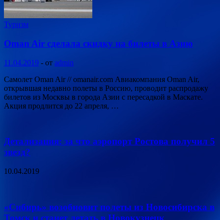
Туризм
Oman Air сделала скидку на билеты в Азию
11.04.2019
-
от
admin
Самолет Oman Air // omanair.com Авиакомпания Oman Air,
открывшая недавно полеты в Россию, проводит распродажу
билетов из Москвы в города Азии с пересадкой в Маскате.
Акция продлится до 22 апреля, …
Детализация: за что аэропорт Ростова получил 5
звезд?
10.04.2019
«Сибирь» возобновит полеты из Новосибирска в
Томск и станет летать в Новокузнецк