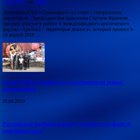
11.04.2019
-
от
admin
Делегация ПАО «Совкомфлот» во главе с генеральным
директором – председателем правления Сергеем Франком
приняла участие в работе V международного арктического
форума «Арктика – территория диалога», который прошел 9-
10 апреля 2019 …
Глава ОСК посвятил в судостроители юных
астраханцев
11.04.2019
Российские рыбаки повезут в Брюссель филе и
морепродукты