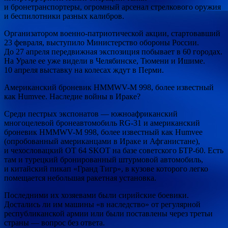
и бронетранспортеры, огромный арсенал
стрелкового оружия
и беспилотники разных калибров.
Организатором военно-патриотической акции, стартовавший
23 февраля, выступило Министерство обороны России.
До 27 апреля передвижная экспозиция побывает в 60 городах.
На Урале ее уже видели в Челябинске, Тюмени и Ишиме.
10 апреля выставку на колесах ждут в Перми.
Американский броневик HMMWV-M 998, более известный
как Humvee. Наследие войны в Ираке?
Среди пестрых экспонатов — южноафриканский
многоцелевой бронеавтомобиль RG-31 и американский
броневик HMMWV-M 998, более известный как Humvee
(опробованный американцами в Ираке и Афганистане),
и чехословацкий OT 64 SKOT на базе советского БТР-60. Есть
там и турецкий бронированный штурмовой автомобиль,
и китайский пикап «Гранд Тигр», в кузове которого легко
помещается небольшая ракетная установка.
Последними их хозяевами были сирийские боевики.
Достались ли им машины «в наследство» от регулярной
республиканской армии или были поставлены через третьи
страны — вопрос без ответа.