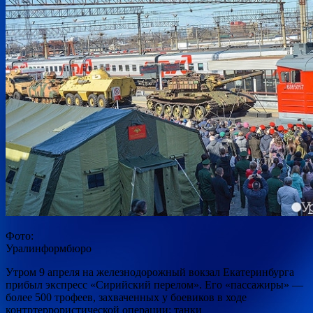
Фото:
Уралинформбюро
Утром 9 апреля на железнодорожный вокзал Екатеринбурга
прибыл экспресс «Сирийский перелом». Его «пассажиры» —
более 500 трофеев, захваченных у боевиков в ходе
контртеррористической операции: танки