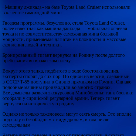
«Машину джихада» на базе Toyota Land Cruiser использовали
в качестве самоходной мины
Гвоздем программы, безусловно, стала Toyota Land Cruiser,
более известная как машина джихада — мобильная огневая
точка и по совместительству самоходная мина большой
мощности, применяемая для атак на блокпосты и массовые
скопления людей и техники.
Бронированный гигант вернулся на Родину после долгого
пребывания во вражеском плену
Вокруг этого танка, подбитого в ходе боестолкновения,
эксперты спорят до сих пор. По одной из версий, сделанный
в СССР Т-55 поступил в Сирию прямиком из Грузии. Однако
подобные машины производили во многих странах.
Все домыслы развеял экскурсовод Минобороны: танк боевики
отобрали у сирийской регулярной армии. Теперь гигант
вернулся на историческую родину.
Однако не только тяжеловесы могут сеять смерть. Это вполне
под силу и безобидным с виду дронам, в том числе
самодельным.
Четыре листа фанеры и мотор от газонокосилки, а сколько