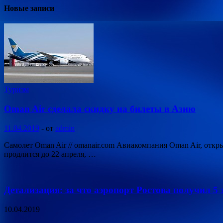
Новые записи
Туризм
Oman Air сделала скидку на билеты в Азию
11.04.2019
-
от
admin
Самолет Oman Air // omanair.com Авиакомпания Oman Air, отк
продлится до 22 апреля, …
Детализация: за что аэропорт Ростова получил 5 
10.04.2019