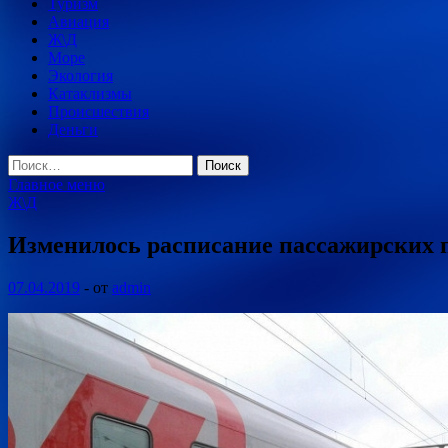
Туризм
Авиация
Ж\Д
Море
Экология
Катаклизмы
Происшествия
Деньги
Найти:
Главное меню
Ж\Д
Изменилось расписание пассажирских п
07.04.2019
-
от
admin