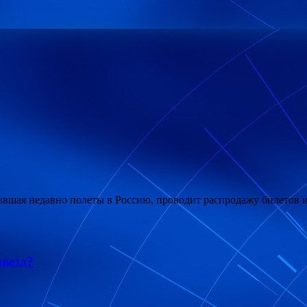
рывшая недавно полеты в Россию, проводит распродажу билетов и
звезд?