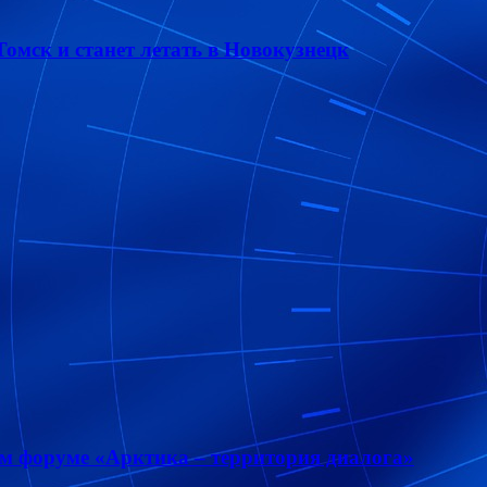
омск и станет летать в Новокузнецк
м форуме «Арктика – территория диалога»