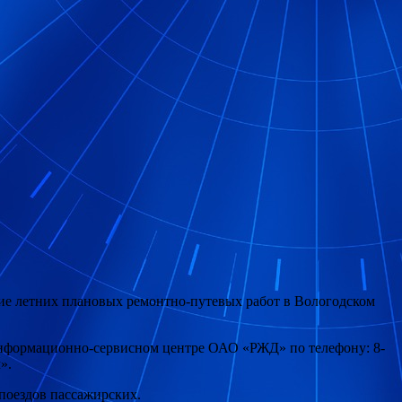
ние летних плановых ремонтно-путевых работ в Вологодском
 информационно-сервисном центре ОАО «РЖД» по телефону: 8-
».
 поездов пассажирских.