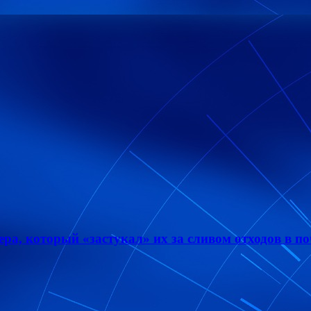
а, который «застукал» их за сливом отходов в по