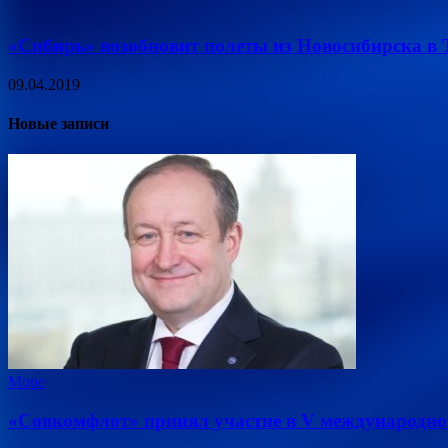
«Сибирь» возобновит полеты из Новосибирска в Т
09.04.2019
Новые записи
Море
«Совкомфлот» принял участие в V международно