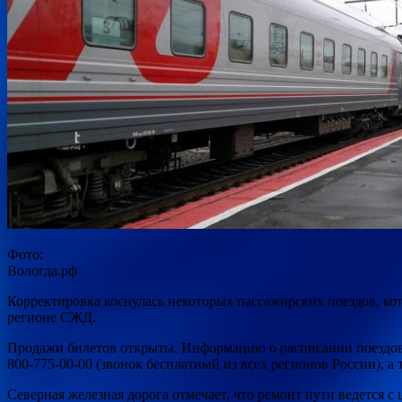
Фото:
Вологда.рф
Корректировка коснулась некоторых пассажирских поездов, к
регионе СЖД.
Продажи билетов открыты. Информацию о расписании поездо
800-775-00-00 (звонок бесплатный из всех регионов России), 
Северная железная дорога отмечает, что ремонт пути ведется с