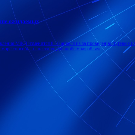
ыше ожидаемых
вления МЖД изменится 8-10 апреля из-за проведения путевых р
 море способна нанести ущерб любым кораблям