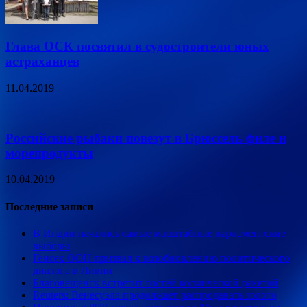
Глава ОСК посвятил в судостроители юных
астраханцев
11.04.2019
Российские рыбаки повезут в Брюссель филе и
морепродукты
10.04.2019
Последние записи
В Индии начались самые масштабные парламентские
выборы
Генсек ООН призвал к возобновлению политического
диалога в Ливии
Благовещенск встретит гостей космической ракетой
Reuters: Венесуэла продолжает распродавать золото