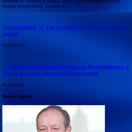
билетов из Москвы в города Азии с пересадкой в Маскате.
Акция продлится до 22 апреля, …
Детализация: за что аэропорт Ростова получил 5
звезд?
10.04.2019
«Сибирь» возобновит полеты из Новосибирска в
Томск и станет летать в Новокузнецк
09.04.2019
Новые записи