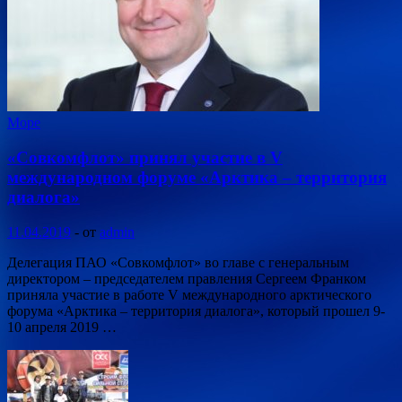
Море
«Совкомфлот» принял участие в V
международном форуме «Арктика – территория
диалога»
11.04.2019
-
от
admin
Делегация ПАО «Совкомфлот» во главе с генеральным
директором – председателем правления Сергеем Франком
приняла участие в работе V международного арктического
форума «Арктика – территория диалога», который прошел 9-
10 апреля 2019 …