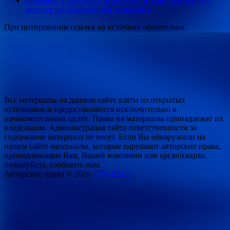
Пошлину в 80% предлагает ввести Минпромторг на
экспорт необработанной древесины
При цитировании ссылка на источник обязательна.
Все материалы на данном сайте взяты из открытых
источников и предоставляются исключительно в
ознакомительных целях. Права на материалы принадлежат их
владельцам. Администрация сайта ответственности за
содержание материала не несет. Если Вы обнаружили на
нашем сайте материалы, которые нарушают авторские права,
принадлежащие Вам, Вашей компании или организации,
пожалуйста, сообщите нам.
Авторские права © 2026
ТУР-ВЕСТ
.