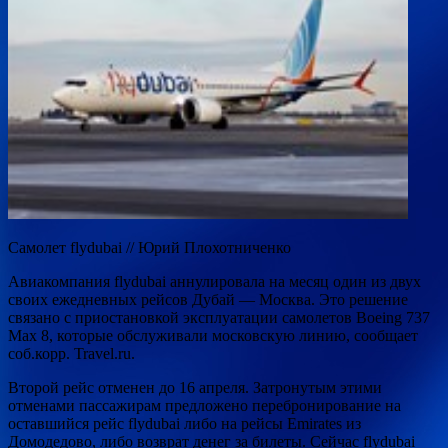
Самолет flydubai // Юрий Плохотниченко
Авиакомпания flydubai аннулировала на месяц один из двух
своих ежедневных рейсов Дубай — Москва. Это решение
связано с приостановкой эксплуатации самолетов Boeing 737
Max 8, которые обслуживали московскую линию, сообщает
соб.корр. Travel.ru.
Второй рейс отменен до 16 апреля. Затронутым этими
отменами пассажирам предложено перебронирование на
оставшийся рейс flydubai либо на рейсы Emirates из
Домодедово, либо возврат денег за билеты. Сейчас flydubai