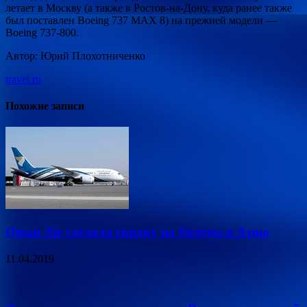
летает в Москву (а также в Ростов-на-Дону, куда ранее также
был поставлен Boeing 737 MAX 8) на прежней модели —
Boeing 737-800.
Автор: Юрий Плохотниченко
travel.ru
Похожие записи
Oman Air сделала скидку на билеты в Азию
11.04.2019