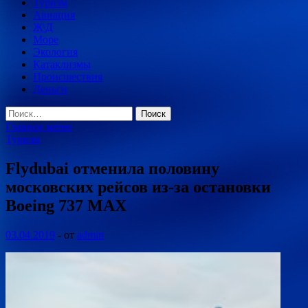
Туризм
Авиация
Ж\Д
Море
Экология
Катаклизмы
Происшествия
Деньги
Найти:
Главное меню
Туризм
Flydubai отменила половину
московских рейсов из-за остановки
Boeing 737 MAX
03.04.2019
-
от
admin