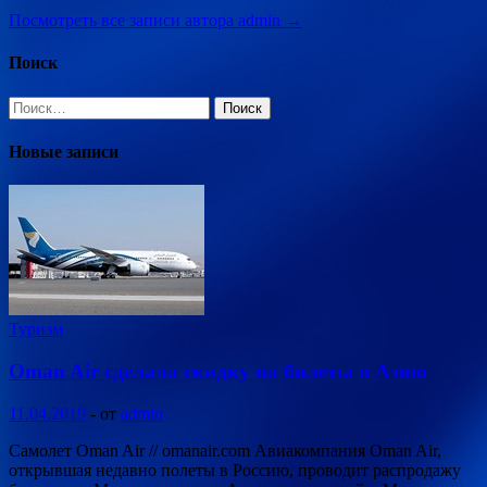
Посмотреть все записи автора admin →
Поиск
Найти:
Новые записи
Туризм
Oman Air сделала скидку на билеты в Азию
11.04.2019
-
от
admin
Самолет Oman Air // omanair.com Авиакомпания Oman Air,
открывшая недавно полеты в Россию, проводит распродажу