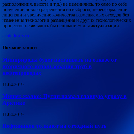
расположения, высота и т.д.) не изменились, то само по себе
получение нового разрешения на выбросы, переоформление
лицензии и увеличение количества размещаемых отходов без
изменения технологии размещения и других технологических
процессов не являлись бы основанием для актуализации.
ecoindustry.ru
Похожие записи
Минприроды будет настаивать на отказе от
вторичного использования труб в
нефтепроводах
11.04.2019
Мишек жалко: Путин назвал главную угрозу в
Арктике
11.04.2019
Нефтяников толкают на отходный путь