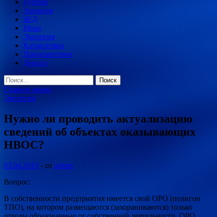
Туризм
Авиация
Ж\Д
Море
Экология
Катаклизмы
Происшествия
Деньги
Найти:
Главное меню
Экология
Нужно ли проводить актуализацию
сведений об объектах оказывающих
НВОС?
03.04.2019
-
от
admin
Вопрос:
В собственности предприятия имеется свой ОРО (полигон
ТПО), на котором размещаются (захораниваются) только
отходы образованные от собственной деятельности. ОРО