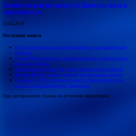
Российские рыбаки повезут в Брюссель филе и
морепродукты
10.04.2019
Последние записи
В Индии начались самые масштабные парламентские
выборы
Генсек ООН призвал к возобновлению политического
диалога в Ливии
Благовещенск встретит гостей космической ракетой
Reuters: Венесуэла продолжает распродавать золото
Пошлину в 80% предлагает ввести Минпромторг на
экспорт необработанной древесины
При цитировании ссылка на источник обязательна.