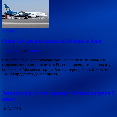
Туризм
Oman Air сделала скидку на билеты в Азию
11.04.2019
-
от
admin
Самолет Oman Air // omanair.com Авиакомпания Oman Air,
открывшая недавно полеты в Россию, проводит распродажу
билетов из Москвы в города Азии с пересадкой в Маскате.
Акция продлится до 22 апреля, …
Детализация: за что аэропорт Ростова получил 5
звезд?
10.04.2019