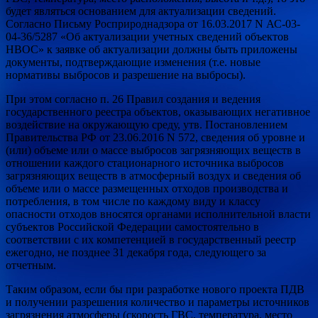
будет являться основанием для актуализации сведений.
Согласно Письму Росприроднадзора от 16.03.2017 N АС-03-
04-36/5287 «Об актуализации учетных сведений объектов
НВОС» к заявке об актуализации должны быть приложены
документы, подтверждающие изменения (т.е. новые
нормативы выбросов и разрешение на выбросы).
При этом согласно п. 26 Правил создания и ведения
государственного реестра объектов, оказывающих негативное
воздействие на окружающую среду, утв. Постановлением
Правительства РФ от 23.06.2016 N 572, сведения об уровне и
(или) объеме или о массе выбросов загрязняющих веществ в
отношении каждого стационарного источника выбросов
загрязняющих веществ в атмосферный воздух и сведения об
объеме или о массе размещенных отходов производства и
потребления, в том числе по каждому виду и классу
опасности отходов вносятся органами исполнительной власти
субъектов Российской Федерации самостоятельно в
соответствии с их компетенцией в государственный реестр
ежегодно, не позднее 31 декабря года, следующего за
отчетным.
Таким образом, если бы при разработке нового проекта ПДВ
и получении разрешения количество и параметры источников
загрязнения атмосферы (скорость ГВС, температура, место