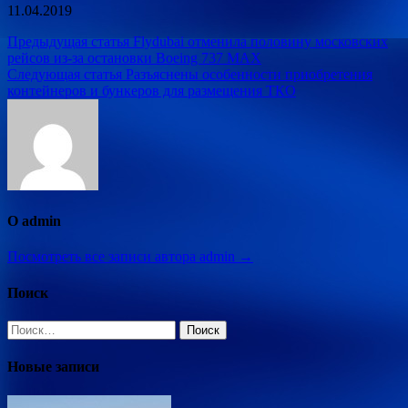
11.04.2019
Навигация
Предыдущая статья
Flydubai отменила половину московских
рейсов из-за остановки Boeing 737 MAX
по
Следующая статья
Разъяснены особенности приобретения
записям
контейнеров и бункеров для размещения ТКО
О admin
Посмотреть все записи автора admin →
Поиск
Найти:
Новые записи