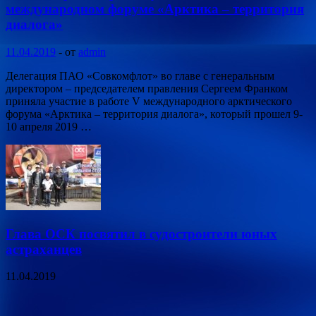
международном форуме «Арктика – территория
диалога»
11.04.2019
-
от
admin
Делегация ПАО «Совкомфлот» во главе с генеральным
директором – председателем правления Сергеем Франком
приняла участие в работе V международного арктического
форума «Арктика – территория диалога», который прошел 9-
10 апреля 2019 …
Глава ОСК посвятил в судостроители юных
астраханцев
11.04.2019