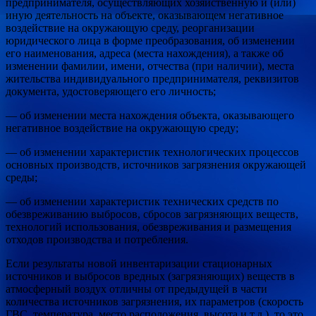
предпринимателя, осуществляющих хозяйственную и (или)
иную деятельность на объекте, оказывающем негативное
воздействие на окружающую среду, реорганизации
юридического лица в форме преобразования, об изменении
его наименования, адреса (места нахождения), а также об
изменении фамилии, имени, отчества (при наличии), места
жительства индивидуального предпринимателя, реквизитов
документа, удостоверяющего его личность;
— об изменении места нахождения объекта, оказывающего
негативное воздействие на окружающую среду;
— об изменении характеристик технологических процессов
основных производств, источников загрязнения окружающей
среды;
— об изменении характеристик технических средств по
обезвреживанию выбросов, сбросов загрязняющих веществ,
технологий использования, обезвреживания и размещения
отходов производства и потребления.
Если результаты новой инвентаризации стационарных
источников и выбросов вредных (загрязняющих) веществ в
атмосферный воздух отличны от предыдущей в части
количества источников загрязнения, их параметров (скорость
ГВС, температура, место расположения, высота и т.д.), то это