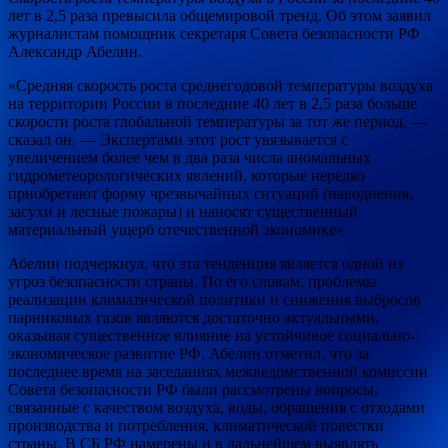
лет в 2,5 раза превысила общемировой тренд. Об этом заявил
журналистам
помощник секретаря Совета безопасности РФ
Александр Абелин.
«Средняя скорость роста среднегодовой температуры воздуха
на территории России в последние 40 лет в 2,5 раза больше
скорости роста глобальной температуры за тот же период, —
сказал он. — Экспертами этот рост увязывается с
увеличением более чем в два раза числа аномальных
гидрометеорологических явлений, которые нередко
приобретают форму чрезвычайных ситуаций (наводнения,
засухи и лесные пожары) и наносят существенный
материальный ущерб отечественной экономике».
Абелин подчеркнул, что эта тенденция является одной из
угроз безопасности страны. По его словам, проблемы
реализации климатической политики и снижения выбросов
парниковых газов являются достаточно актуальными,
оказывая существенное влияние на устойчивое социально-
экономическое развитие РФ. Абелин отметил, что за
последнее время на заседаниях межведомственной комиссии
Совета безопасности РФ были рассмотрены вопросы,
связанные с качеством воздуха, воды, обращения с отходами
производства и потребления, климатической повестки
страны. В СБ РФ намерены и в дальнейшем выявлять