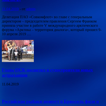
11.04.2019
-
от
admin
Делегация ПАО «Совкомфлот» во главе с генеральным
директором – председателем правления Сергеем Франком
приняла участие в работе V международного арктического
форума «Арктика – территория диалога», который прошел 9-
10 апреля 2019 …
Глава ОСК посвятил в судостроители юных
астраханцев
11.04.2019
Российские рыбаки повезут в Брюссель филе и