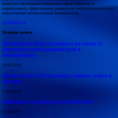
наиболее проблемные вопросы в сфере экологии и
вырабатывать эффективные решения по нейтрализации угроз
обеспечению экологической безопасности.
ecoindustry.ru
Похожие записи
Минприроды будет настаивать на отказе от
вторичного использования труб в
нефтепроводах
11.04.2019
Мишек жалко: Путин назвал главную угрозу в
Арктике
11.04.2019
Нефтяников толкают на отходный путь
11.04.2019