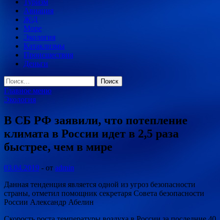
Туризм
Авиация
Ж\Д
Море
Экология
Катаклизмы
Происшествия
Деньги
Найти:
Главное меню
Экология
В СБ РФ заявили, что потепление
климата в России идет в 2,5 раза
быстрее, чем в мире
03.04.2019
-
от
admin
Данная тенденция является одной из угроз безопасности
страны, отметил помощник секретаря Совета безопасности
России Александр Абелин
Скорость роста температуры воздуха в России за последние 40