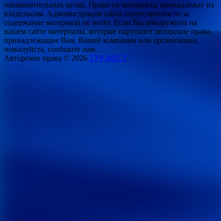
ознакомительных целях. Права на материалы принадлежат их
владельцам. Администрация сайта ответственности за
содержание материала не несет. Если Вы обнаружили на
нашем сайте материалы, которые нарушают авторские права,
принадлежащие Вам, Вашей компании или организации,
пожалуйста, сообщите нам.
Авторские права © 2026
ТУР-ВЕСТ
.