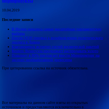
морепродукты
10.04.2019
Последние записи
В Индии начались самые масштабные парламентские
выборы
Генсек ООН призвал к возобновлению политического
диалога в Ливии
Благовещенск встретит гостей космической ракетой
Reuters: Венесуэла продолжает распродавать золото
Пошлину в 80% предлагает ввести Минпромторг на
экспорт необработанной древесины
При цитировании ссылка на источник обязательна.
Все материалы на данном сайте взяты из открытых
источников и предоставляются исключительно в