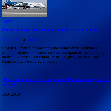
Туризм
Oman Air сделала скидку на билеты в Азию
11.04.2019
-
от
admin
Самолет Oman Air // omanair.com Авиакомпания Oman Air,
открывшая недавно полеты в Россию, проводит распродажу
билетов из Москвы в города Азии с пересадкой в Маскате.
Акция продлится до 22 апреля, …
Детализация: за что аэропорт Ростова получил 5
звезд?
10.04.2019