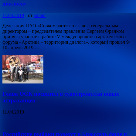
диалога»
11.04.2019
-
от
admin
Делегация ПАО «Совкомфлот» во главе с генеральным
директором – председателем правления Сергеем Франком
приняла участие в работе V международного арктического
форума «Арктика – территория диалога», который прошел 9-
10 апреля 2019 …
Глава ОСК посвятил в судостроители юных
астраханцев
11.04.2019
Российские рыбаки повезут в Брюссель филе и