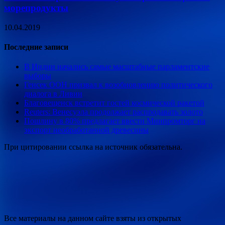
морепродукты
10.04.2019
Последние записи
В Индии начались самые масштабные парламентские
выборы
Генсек ООН призвал к возобновлению политического
диалога в Ливии
Благовещенск встретит гостей космической ракетой
Reuters: Венесуэла продолжает распродавать золото
Пошлину в 80% предлагает ввести Минпромторг на
экспорт необработанной древесины
При цитировании ссылка на источник обязательна.
Все материалы на данном сайте взяты из открытых