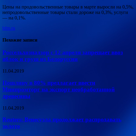
Цены на продовольственные товары в марте выросли на 0,5%,
непродовольственные товары стали дороже на 0,3%, услуги
— на 0,1%.
bfm.ru
Похожие записи
Россельхознадзор с 12 апреля запрещает ввоз
яблок и груш из Белоруссии
11.04.2019
Пошлину в 80% предлагает ввести
Минпромторг на экспорт необработанной
древесины
11.04.2019
Reuters: Венесуэла продолжает распродавать
золото