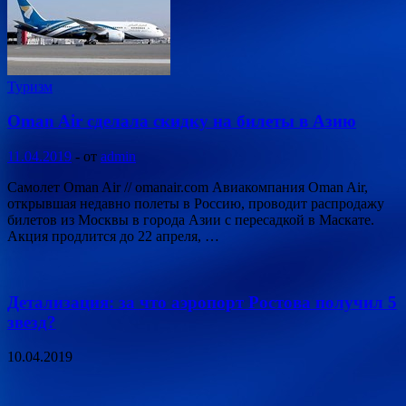
Туризм
Oman Air сделала скидку на билеты в Азию
11.04.2019
-
от
admin
Самолет Oman Air // omanair.com Авиакомпания Oman Air,
открывшая недавно полеты в Россию, проводит распродажу
билетов из Москвы в города Азии с пересадкой в Маскате.
Акция продлится до 22 апреля, …
Детализация: за что аэропорт Ростова получил 5
звезд?
10.04.2019