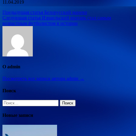
11.04.2019
Навигация
Предыдущая статья
Белорусский маневр
Следующая статья
Израильский вратарь стал самым
по
возрастным футболистом в истории
записям
О admin
Посмотреть все записи автора admin →
Поиск
Найти:
Новые записи