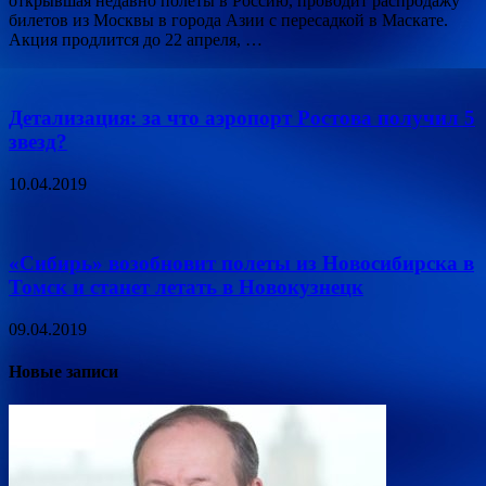
открывшая недавно полеты в Россию, проводит распродажу
билетов из Москвы в города Азии с пересадкой в Маскате.
Акция продлится до 22 апреля, …
Детализация: за что аэропорт Ростова получил 5
звезд?
10.04.2019
«Сибирь» возобновит полеты из Новосибирска в
Томск и станет летать в Новокузнецк
09.04.2019
Новые записи