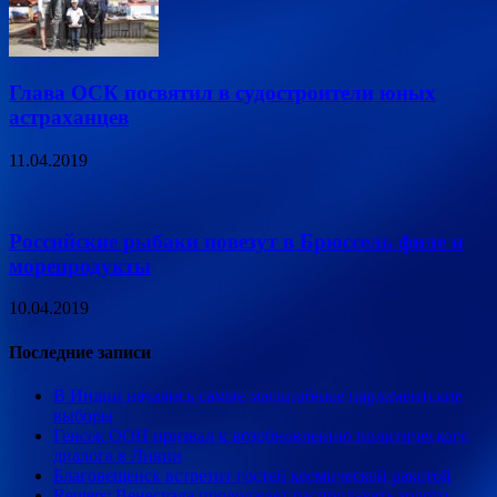
Глава ОСК посвятил в судостроители юных
астраханцев
11.04.2019
Российские рыбаки повезут в Брюссель филе и
морепродукты
10.04.2019
Последние записи
В Индии начались самые масштабные парламентские
выборы
Генсек ООН призвал к возобновлению политического
диалога в Ливии
Благовещенск встретит гостей космической ракетой
Reuters: Венесуэла продолжает распродавать золото