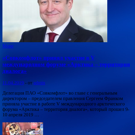
Море
«Совкомфлот» принял участие в V
международном форуме «Арктика – территория
диалога»
11.04.2019
-
от
admin
Делегация ПАО «Совкомфлот» во главе с генеральным
директором – председателем правления Сергеем Франком
приняла участие в работе V международного арктического
форума «Арктика – территория диалога», который прошел 9-
10 апреля 2019 …