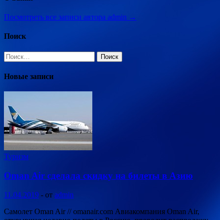
Посмотреть все записи автора admin →
Поиск
Найти:
Новые записи
Туризм
Oman Air сделала скидку на билеты в Азию
11.04.2019
-
от
admin
Самолет Oman Air // omanair.com Авиакомпания Oman Air,