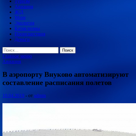
Туризм
Авиация
Ж\Д
Море
Экология
Катаклизмы
Происшествия
Деньги
Найти:
Главное меню
Авиация
В аэропорту Внуково автоматизируют
составление расписания полетов
10.04.2019
-
от
admin