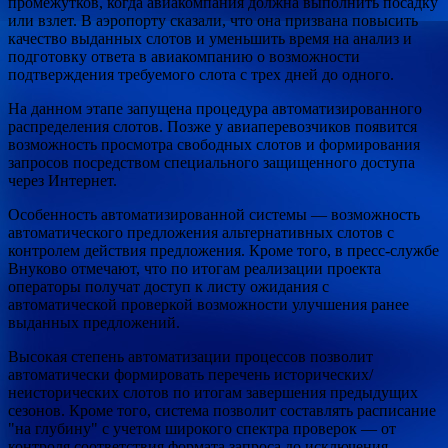
промежутков, когда авиакомпания должна выполнить посадку
или взлет. В аэропорту сказали, что она призвана повысить
качество выданных слотов и уменьшить время на анализ и
подготовку ответа в авиакомпанию о возможности
подтверждения требуемого слота с трех дней до одного.
На данном этапе запущена процедура автоматизированного
распределения слотов. Позже у авиаперевозчиков появится
возможность просмотра свободных слотов и формирования
запросов посредством специального защищенного доступа
через Интернет.
Особенность автоматизированной системы — возможность
автоматического предложения альтернативных слотов с
контролем действия предложения. Кроме того, в пресс-службе
Внуково отмечают, что по итогам реализации проекта
операторы получат доступ к листу ожидания с
автоматической проверкой возможности улучшения ранее
выданных предложений.
Высокая степень автоматизации процессов позволит
автоматически формировать перечень исторических/
неисторических слотов по итогам завершения предыдущих
сезонов. Кроме того, система позволит составлять расписание
"на глубину" с учетом широкого спектра проверок — от
контроля соответствия формата запроса до исключения