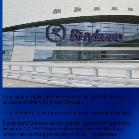
В последние годы аэропорт Внуково быстро наращивает
пассажиропоток :: Аэропорт Внуково
Теги: Новости, Аэропорты, IT, Аэропорт Внуково (Москва)
В аэропорту Внуково ввели систему совместного принятия
решений A-CDM (Airport Collaborative Decision Making),
которая автоматизирует выдачу
слотов — временных