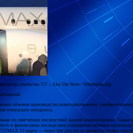
олетов семейства 737 :: Aka The Beav / Wikimedia.org
ernational
ащении объемов производства ремоторизованных
узкофюзеляжных
чем изначально ожидалось.
анами по смягчению последствий данной корректировки. Также 
оте и финансовые последствия сокращения объемов производств
37MAX 13 марта — через три дня после авиакатастрофы самолета 