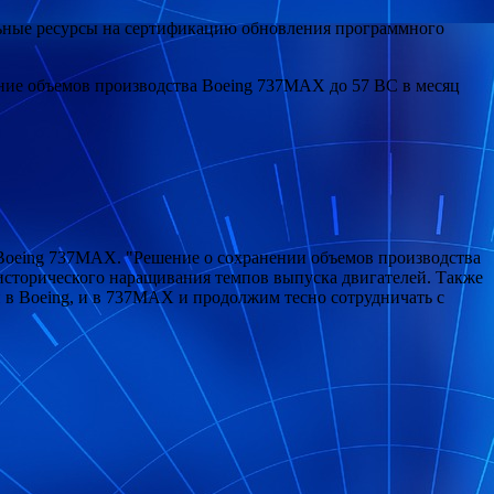
льные ресурсы на сертификацию обновления программного
ние объемов производства Boeing 737MAX до 57 ВС в месяц
а Boeing 737MAX. "Решение о сохранении объемов производства
 исторического наращивания темпов выпуска двигателей. Также
 в Boeing, и в 737MAX и продолжим тесно сотрудничать с