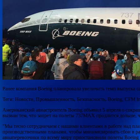
Ранее компания Boeing планировала увеличить темп выпуска сам
Теги: Новости, Промышленность, Безопасность, Boeing, CFM Int
Американский авиастроитель Boeing объявил 5 апреля о сокр
вызван тем, что запрет на полеты 737MAX продлится дольше, 
"Мы тесно сотрудничаем с нашими клиентами в работе над пл
производственными планами, чтобы минимизировать сбои в раб
авиаперевозчики по всему миру приостановили полеты Boeing 7