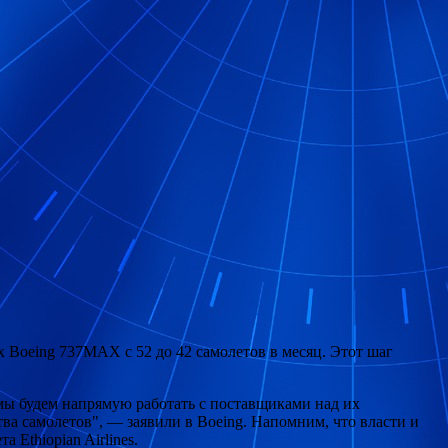
 Boeing 737MAX с 52 до 42 самолетов в месяц. Этот шаг
мы будем напрямую работать с поставщиками над их
а самолетов", — заявили в Boeing. Напомним, что власти и
Ethiopian Airlines.