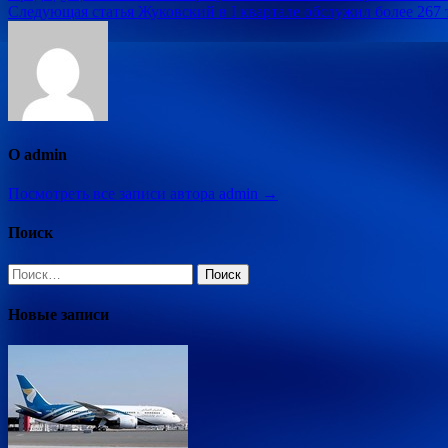
Следующая статья
Жуковский в I квартале обслужил более 267
по
записям
О admin
Посмотреть все записи автора admin →
Поиск
Найти:
Новые записи