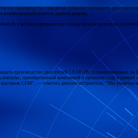
 темпов производства самолетов позволит направить дополните
я возобновления полетов данной модели.
обытий, учитывая февральские планы производителя на увеличе
сокращать производство двигателей LEAP-1B, устанавливаемых н
ть импульс, приобретенный компанией в прошлом году в рамках
и поставок CFM", — отметил двигателестроитель. "Мы уверены и