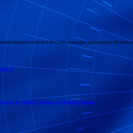
рывшая недавно полеты в Россию, проводит распродажу билетов и
звезд?
омск и станет летать в Новокузнецк