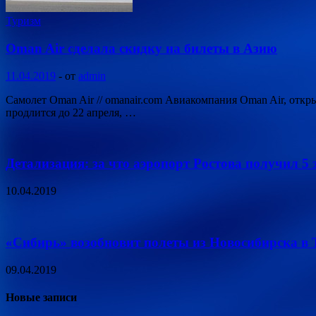
Туризм
Oman Air сделала скидку на билеты в Азию
11.04.2019
-
от
admin
Самолет Oman Air // omanair.com Авиакомпания Oman Air, отк
продлится до 22 апреля, …
Детализация: за что аэропорт Ростова получил 5 
10.04.2019
«Сибирь» возобновит полеты из Новосибирска в Т
09.04.2019
Новые записи