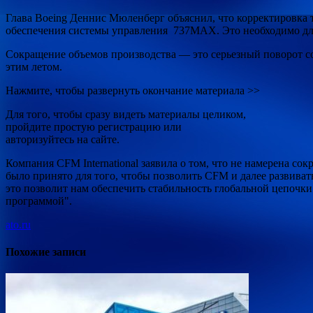
Глава Boeing Деннис Мюленберг объяснил, что корректировка
обеспечения системы управления 737MAX. Это необходимо дл
Сокращение объемов производства — это серьезный поворот с
этим летом.
Нажмите, чтобы развернуть окончание материала >>
Для того, чтобы сразу видеть материалы целиком,
пройдите простую регистрацию или
авторизуйтесь на сайте.
Компания CFM International заявила о том, что не намерена 
было принято для того, чтобы позволить CFM и далее развива
это позволит нам обеспечить стабильность глобальной цепочк
программой".
ato.ru
Похожие записи