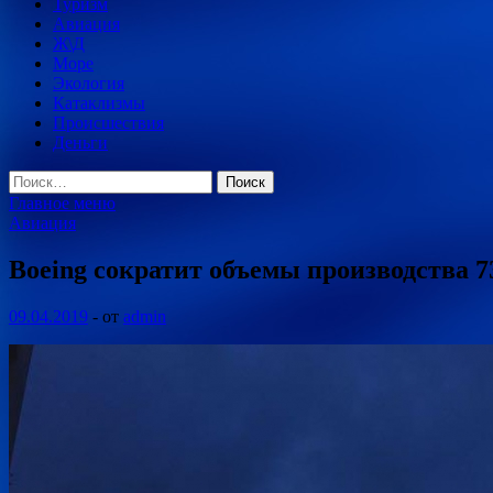
Туризм
Авиация
Ж\Д
Море
Экология
Катаклизмы
Происшествия
Деньги
Найти:
Главное меню
Авиация
Boeing cократит объемы производства
09.04.2019
-
от
admin